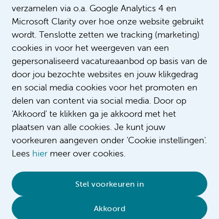
verzamelen via o.a. Google Analytics 4 en
“Werken via het flexbureau geeft mij ee
Microsoft Clarity over hoe onze website gebruikt
de dagelijkse praktijk van het ziekenhu
ik mijn diensten flexibel plannen en is
wordt. Tenslotte zetten we tracking (marketing)
te combineren met mijn studie genees
cookies in voor het weergeven van een
Intro
Anique en Wouter werken allebei als st
gepersonaliseerd vacatureaanbod op basis van de
het flexbureau van Amsterdam UMC. B
door jou bezochte websites en jouw klikgedrag
benieuwd waarom het zo leuk is om bi
en social media cookies voor het promoten en
bijbaan te hebben?
delen van content via social media. Door op
'Akkoord' te klikken ga je akkoord met het
plaatsen van alle cookies. Je kunt jouw
voorkeuren aangeven onder 'Cookie instellingen'.
Lees
hier
meer over cookies.
© 2026 Amsterdam UMC
•
Privacybeleid
•
Stel voorkeuren in
Cookieverklaring
•
Sitemap
•
Contact
Akkoord