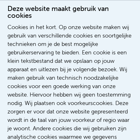
Deze website maakt gebruik van
cookies
Werken als student bij het Flexbureau
Cookies in het kort. Op onze website maken wij
Publication date: 27-7-2022 00:00:00
gebruik van verschillende cookies en soortgelijke
LegendSorting
technieken om je de best mogelijke
ListOrderValue
gebruikerservaring te bieden. Een cookie is een
LegendNotification
klein tekstbestand dat we opslaan op jouw
NotifyEmailAddress
apparaat en uitlezen bij je volgende bezoek. Wij
LegendContent
maken gebruik van technisch noodzakelijke
SubTitle
cookies voor een goede werking van onze
ImageUrl
https://i.ytimg.com/vi/JBShYZTFn0I/hq
website. Hiervoor hebben wij geen toestemming
https://www.youtube.com/watch?
VideoID
nodig. Wij plaatsen ook voorkeurscookies. Deze
v=JBShYZTFn0I
zorgen er voor dat onze website gepresenteerd
AspectRatio
200_113
wordt in de taal van jouw voorkeur of regio waar
LinkTitle
je woont. Andere cookies die wij gebruiken zijn
LinkUrl
analytische cookies waarmee we gegevens
LinkTarget
_self