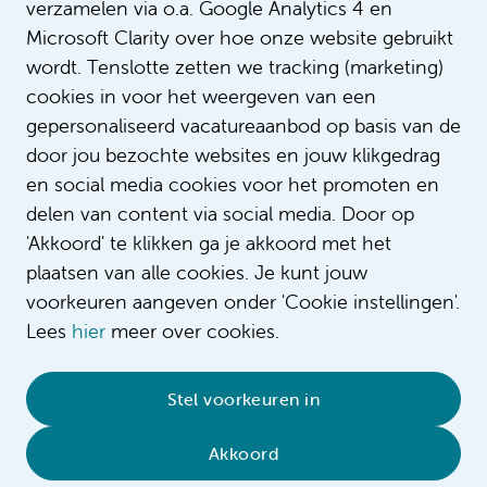
verzamelen via o.a. Google Analytics 4 en
Microsoft Clarity over hoe onze website gebruikt
wordt. Tenslotte zetten we tracking (marketing)
cookies in voor het weergeven van een
gepersonaliseerd vacatureaanbod op basis van de
door jou bezochte websites en jouw klikgedrag
Onderdeel van Amsterdam UMC
en social media cookies voor het promoten en
delen van content via social media. Door op
'Akkoord' te klikken ga je akkoord met het
plaatsen van alle cookies. Je kunt jouw
voorkeuren aangeven onder 'Cookie instellingen'.
Lees
hier
meer over cookies.
Stel voorkeuren in
© 2026 Amsterdam UMC
•
Privacybeleid
•
Cookieverklaring
•
Sitemap
•
Contact
Akkoord