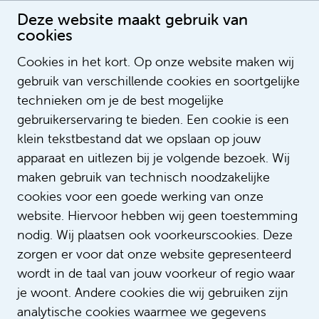
Deze website maakt gebruik van
cookies
Verpleegkundige visie 2021
Cookies in het kort. Op onze website maken wij
Publication date: 27-7-2022 00:00:00
gebruik van verschillende cookies en soortgelijke
LegendSorting
technieken om je de best mogelijke
ListOrderValue
gebruikerservaring te bieden. Een cookie is een
LegendNotification
klein tekstbestand dat we opslaan op jouw
NotifyEmailAddress
apparaat en uitlezen bij je volgende bezoek. Wij
LegendContent
maken gebruik van technisch noodzakelijke
SubTitle
cookies voor een goede werking van onze
ImageUrl
https://i.ytimg.com/vi/_3VbwHgG554/h
website. Hiervoor hebben wij geen toestemming
https://www.youtube.com/watch?
VideoID
nodig. Wij plaatsen ook voorkeurscookies. Deze
v=_3VbwHgG554&t=4s
zorgen er voor dat onze website gepresenteerd
AspectRatio
200_113
wordt in de taal van jouw voorkeur of regio waar
LinkTitle
je woont. Andere cookies die wij gebruiken zijn
LinkUrl
analytische cookies waarmee we gegevens
LinkTarget
_self