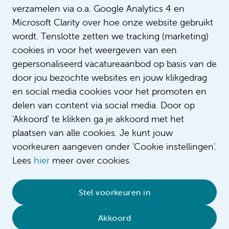
verzamelen via o.a. Google Analytics 4 en
Bij Amsterdam UMC werken we vanuit d
Microsoft Clarity over hoe onze website gebruikt
het talent van elke verpleegkundige bij
een topprestatie van het hele team. Er 
wordt. Tenslotte zetten we tracking (marketing)
Intro
voor professionele en persoonlijke groe
cookies in voor het weergeven van een
bereiken we door competentie, compa
gepersonaliseerd vacatureaanbod op basis van de
samenwerken en ontwikkelen.
door jou bezochte websites en jouw klikgedrag
en social media cookies voor het promoten en
delen van content via social media. Door op
'Akkoord' te klikken ga je akkoord met het
plaatsen van alle cookies. Je kunt jouw
voorkeuren aangeven onder 'Cookie instellingen'.
Lees
hier
meer over cookies.
© 2026 Amsterdam UMC
•
Privacybeleid
•
Stel voorkeuren in
Cookieverklaring
•
Sitemap
•
Contact
Akkoord