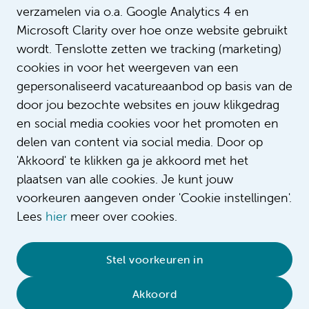
verzamelen via o.a. Google Analytics 4 en
LinkTarget
_self
Microsoft Clarity over hoe onze website gebruikt
Patrick en Jay nemen je mee over de
Intro
afdeling gynaecologie.
wordt. Tenslotte zetten we tracking (marketing)
cookies in voor het weergeven van een
gepersonaliseerd vacatureaanbod op basis van de
door jou bezochte websites en jouw klikgedrag
en social media cookies voor het promoten en
delen van content via social media. Door op
'Akkoord' te klikken ga je akkoord met het
plaatsen van alle cookies. Je kunt jouw
voorkeuren aangeven onder 'Cookie instellingen'.
Lees
hier
meer over cookies.
© 2026 Amsterdam UMC
•
Privacybeleid
•
Stel voorkeuren in
Cookieverklaring
•
Sitemap
•
Contact
Akkoord