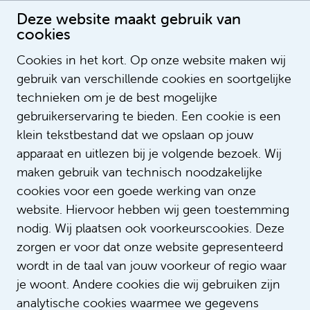
Deze website maakt gebruik van
cookies
Verpleegkundige op de afdeling Gynaecologie
Cookies in het kort. Op onze website maken wij
Publication date: 27-7-2022 00:00:00
gebruik van verschillende cookies en soortgelijke
LegendSorting
technieken om je de best mogelijke
ListOrderValue
gebruikerservaring te bieden. Een cookie is een
LegendNotification
klein tekstbestand dat we opslaan op jouw
NotifyEmailAddress
apparaat en uitlezen bij je volgende bezoek. Wij
LegendContent
maken gebruik van technisch noodzakelijke
SubTitle
cookies voor een goede werking van onze
https://i.ytimg.com/vi/-
ImageUrl
website. Hiervoor hebben wij geen toestemming
Qn_mlBb3bQ/hqdefault.jpg
nodig. Wij plaatsen ook voorkeurscookies. Deze
https://www.youtube.com/watch?v=-
VideoID
zorgen er voor dat onze website gepresenteerd
Qn_mlBb3bQ
wordt in de taal van jouw voorkeur of regio waar
AspectRatio
200_113
je woont. Andere cookies die wij gebruiken zijn
LinkTitle
analytische cookies waarmee we gegevens
LinkUrl