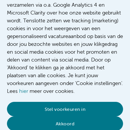
verzamelen via o.a. Google Analytics 4 en
LinkTarget
_self
Microsoft Clarity over hoe onze website gebruikt
Op de afdeling Hartcatherisatie vind je
de perfecte combinatie tussen
wordt. Tenslotte zetten we tracking (marketing)
geplande en acute zorg! Je begeleidt
cookies in voor het weergeven van een
patiënten tijdens invasieve
gepersonaliseerd vacatureaanbod op basis van de
Intro
procedures. Ook registreer , bewaak
door jou bezochte websites en jouw klikgedrag
en interpreteer je hemodynamische
en social media cookies voor het promoten en
en electrocardiografische parameters.
delen van content via social media. Door op
Bekijk de video en kom meer te
'Akkoord' te klikken ga je akkoord met het
weten
plaatsen van alle cookies. Je kunt jouw
voorkeuren aangeven onder 'Cookie instellingen'.
Lees
hier
meer over cookies.
Stel voorkeuren in
© 2026 Amsterdam UMC
•
Privacybeleid
•
Cookieverklaring
•
Sitemap
•
Contact
Akkoord