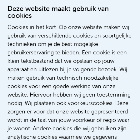
Deze website maakt gebruik van
cookies
Verpleegkundige op de afdeling Hartcatheterisatie
Cookies in het kort. Op onze website maken wij
Publication date: 26-7-2022 09:46:13
gebruik van verschillende cookies en soortgelijke
LegendSorting
technieken om je de best mogelijke
ListOrderValue
gebruikerservaring te bieden. Een cookie is een
LegendNotification
klein tekstbestand dat we opslaan op jouw
NotifyEmailAddress
apparaat en uitlezen bij je volgende bezoek. Wij
LegendContent
maken gebruik van technisch noodzakelijke
SubTitle
cookies voor een goede werking van onze
https://i.ytimg.com/vi/oNi7dg9-
ImageUrl
website. Hiervoor hebben wij geen toestemming
kd0/hqdefault.jpg
nodig. Wij plaatsen ook voorkeurscookies. Deze
https://www.youtube.com/watch?
VideoID
zorgen er voor dat onze website gepresenteerd
v=oNi7dg9-kd0
wordt in de taal van jouw voorkeur of regio waar
AspectRatio
200_113
je woont. Andere cookies die wij gebruiken zijn
LinkTitle
analytische cookies waarmee we gegevens
LinkUrl