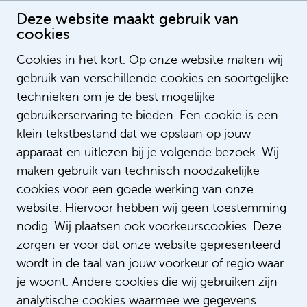
Deze website maakt gebruik van
cookies
Verpleegkundige op de Cardiac Care Unit (CCU)
Cookies in het kort. Op onze website maken wij
Publication date: 26-7-2022 00:00:00
gebruik van verschillende cookies en soortgelijke
LegendSorting
technieken om je de best mogelijke
ListOrderValue
gebruikerservaring te bieden. Een cookie is een
LegendNotification
klein tekstbestand dat we opslaan op jouw
NotifyEmailAddress
apparaat en uitlezen bij je volgende bezoek. Wij
LegendContent
maken gebruik van technisch noodzakelijke
SubTitle
cookies voor een goede werking van onze
ImageUrl
https://i.ytimg.com/vi/WLzyOCqDAgw/
website. Hiervoor hebben wij geen toestemming
https://www.youtube.com/watch?
VideoID
nodig. Wij plaatsen ook voorkeurscookies. Deze
v=WLzyOCqDAgw
zorgen er voor dat onze website gepresenteerd
AspectRatio
200_113
wordt in de taal van jouw voorkeur of regio waar
LinkTitle
je woont. Andere cookies die wij gebruiken zijn
LinkUrl
analytische cookies waarmee we gegevens
LinkTarget
_self