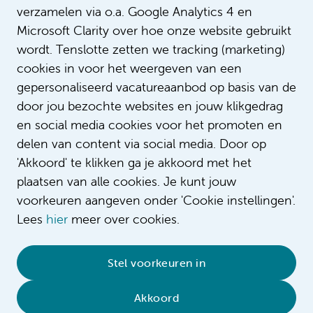
verzamelen via o.a. Google Analytics 4 en
Als cardiac care verpleegkundige bij 
Microsoft Clarity over hoe onze website gebruikt
UMC werk je op de Hartbewaking (CCU)
Harthulp (EHH). Samen met je collega’
wordt. Tenslotte zetten we tracking (marketing)
Intro
acute patiënten op- en over en lever je
cookies in voor het weergeven van een
In dit filmpje krijg je een digitale rond
gepersonaliseerd vacatureaanbod op basis van de
splinternieuwe afdeling.
door jou bezochte websites en jouw klikgedrag
en social media cookies voor het promoten en
delen van content via social media. Door op
'Akkoord' te klikken ga je akkoord met het
plaatsen van alle cookies. Je kunt jouw
voorkeuren aangeven onder 'Cookie instellingen'.
Lees
hier
meer over cookies.
© 2026 Amsterdam UMC
•
Privacybeleid
•
Stel voorkeuren in
Cookieverklaring
•
Sitemap
•
Contact
Akkoord