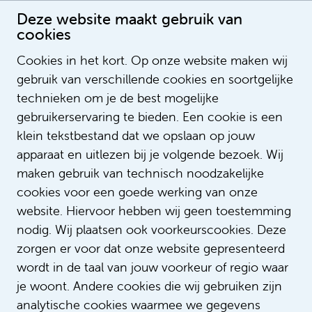
Deze website maakt gebruik van
cookies
Participatieprogramma: impact op medewerkers
Cookies in het kort. Op onze website maken wij
Publication date: 27-7-2022 09:46:13
gebruik van verschillende cookies en soortgelijke
LegendSorting
technieken om je de best mogelijke
ListOrderValue
gebruikerservaring te bieden. Een cookie is een
LegendNotification
klein tekstbestand dat we opslaan op jouw
NotifyEmailAddress
apparaat en uitlezen bij je volgende bezoek. Wij
LegendContent
maken gebruik van technisch noodzakelijke
SubTitle
cookies voor een goede werking van onze
ImageUrl
https://i.ytimg.com/vi/e2CE1gdbPyg/hq
website. Hiervoor hebben wij geen toestemming
https://www.youtube.com/watch?
VideoID
nodig. Wij plaatsen ook voorkeurscookies. Deze
v=e2CE1gdbPyg
zorgen er voor dat onze website gepresenteerd
AspectRatio
200_113
wordt in de taal van jouw voorkeur of regio waar
LinkTitle
je woont. Andere cookies die wij gebruiken zijn
LinkUrl
analytische cookies waarmee we gegevens
LinkTarget
_self