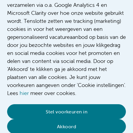
verzamelen via o.a. Google Analytics 4 en
De impact van het participatieprogra
Intro
Microsoft Clarity over hoe onze website gebruikt
medewerkers.
wordt. Tenslotte zetten we tracking (marketing)
cookies in voor het weergeven van een
gepersonaliseerd vacatureaanbod op basis van de
door jou bezochte websites en jouw klikgedrag
en social media cookies voor het promoten en
delen van content via social media. Door op
'Akkoord' te klikken ga je akkoord met het
plaatsen van alle cookies. Je kunt jouw
voorkeuren aangeven onder 'Cookie instellingen'.
Lees
hier
meer over cookies.
© 2026 Amsterdam UMC
•
Privacybeleid
•
Stel voorkeuren in
Cookieverklaring
•
Sitemap
•
Contact
Akkoord