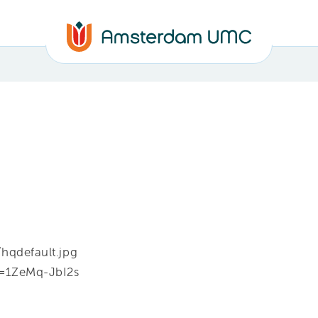
/hqdefault.jpg
=1ZeMq-JbI2s