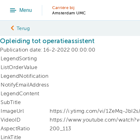
Carrière bij
Menu
Amsterdam UMC
Terug
Opleiding tot operatieassistent
Publication date: 16-2-2022 00:00:00
LegendSorting
ListOrderValue
LegendNotification
NotifyEmailAddress
LegendContent
SubTitle
ImageUrl
https://i.ytimg.com/vi/1ZeMq-JbI2s
VideoID
https://www.youtube.com/watch?v
AspectRatio
200_113
LinkTitle