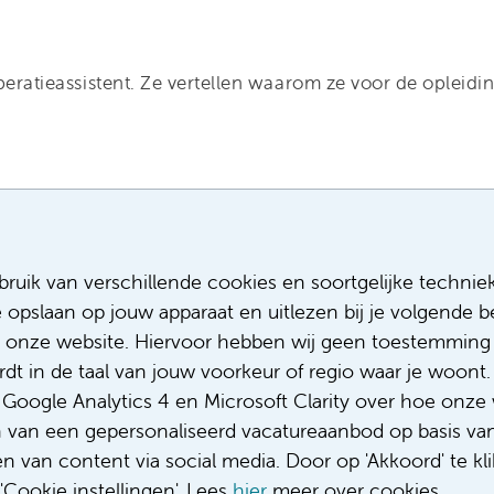
operatieassistent. Ze vertellen waarom ze voor de opleid
Meest recente vacatures
Meer
ruik van verschillende cookies en soortgelijke technie
e opslaan op jouw apparaat en uitlezen bij je volgende
Facilitair Coördinator
Sollicitere
Adviseur (patiënten)voeding met een
Over ons
 onze website. Hiervoor hebben wij geen toestemming 
focus op duurzame voeding
Diversiteit
t in de taal van jouw voorkeur of regio waar je woont. 
Fellow abdominale radiologie
Gedragsco
oogle Analytics 4 en Microsoft Clarity over hoe onze 
Medisch student polikliniek Urologie
Klacht/fee
n van een gepersonaliseerd vacatureaanbod op basis va
Complimen
 van content via social media. Door op 'Akkoord' te kli
Cookie instellingen'. Lees
hier
meer over cookies.