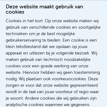
Deze website maakt gebruik van
cookies
Operatieassistent bij Amsterdam UMC
Cookies in het kort. Op onze website maken wij
Publication date: 27-7-2022 00:00:00
gebruik van verschillende cookies en soortgelijke
LegendSorting
technieken om je de best mogelijke
ListOrderValue
gebruikerservaring te bieden. Een cookie is een
LegendNotification
klein tekstbestand dat we opslaan op jouw
NotifyEmailAddress
apparaat en uitlezen bij je volgende bezoek. Wij
LegendContent
maken gebruik van technisch noodzakelijke
SubTitle
cookies voor een goede werking van onze
ImageUrl
https://i.ytimg.com/vi/KwhVPe5Sjb8/hq
website. Hiervoor hebben wij geen toestemming
https://www.youtube.com/watch?
VideoID
nodig. Wij plaatsen ook voorkeurscookies. Deze
v=KwhVPe5Sjb8
zorgen er voor dat onze website gepresenteerd
AspectRatio
200_113
wordt in de taal van jouw voorkeur of regio waar
LinkTitle
je woont. Andere cookies die wij gebruiken zijn
LinkUrl
analytische cookies waarmee we gegevens
LinkTarget
_self