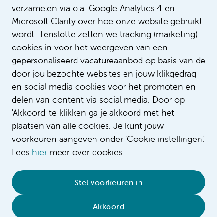
verzamelen via o.a. Google Analytics 4 en
Welkom op het operatiecentrum waar
Microsoft Clarity over hoe onze website gebruikt
hetzelfde is. De variatie tussen special
Intro
het werk hier dynamisch maakt. Kom 
wordt. Tenslotte zetten we tracking (marketing)
weten over deze functie.
cookies in voor het weergeven van een
gepersonaliseerd vacatureaanbod op basis van de
door jou bezochte websites en jouw klikgedrag
en social media cookies voor het promoten en
delen van content via social media. Door op
'Akkoord' te klikken ga je akkoord met het
plaatsen van alle cookies. Je kunt jouw
voorkeuren aangeven onder 'Cookie instellingen'.
Lees
hier
meer over cookies.
© 2026 Amsterdam UMC
•
Privacybeleid
•
Stel voorkeuren in
Cookieverklaring
•
Sitemap
•
Contact
Akkoord