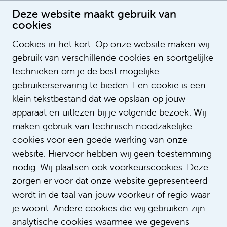
Deze website maakt gebruik van
cookies
Verpleegkundige Neurologie en Neurochirurgie
Cookies in het kort. Op onze website maken wij
Publication date: 30-1-2024 00:00:00
gebruik van verschillende cookies en soortgelijke
LegendSorting
technieken om je de best mogelijke
ListOrderValue
gebruikerservaring te bieden. Een cookie is een
LegendNotification
klein tekstbestand dat we opslaan op jouw
NotifyEmailAddress
apparaat en uitlezen bij je volgende bezoek. Wij
LegendContent
maken gebruik van technisch noodzakelijke
SubTitle
cookies voor een goede werking van onze
ImageUrl
website. Hiervoor hebben wij geen toestemming
https://youtu.be/5PW0I2yL6gU?
VideoID
nodig. Wij plaatsen ook voorkeurscookies. Deze
si=flVkzaRimj2bj9bD
zorgen er voor dat onze website gepresenteerd
AspectRatio
wordt in de taal van jouw voorkeur of regio waar
LinkTitle
je woont. Andere cookies die wij gebruiken zijn
LinkUrl
analytische cookies waarmee we gegevens
LinkTarget
_self