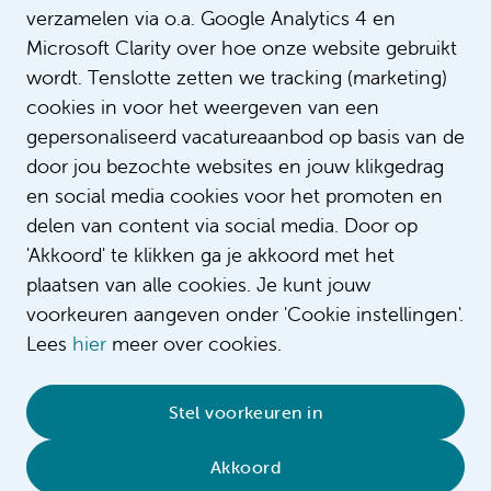
verzamelen via o.a. Google Analytics 4 en
Op de IC neonatologie verlenen we in
Microsoft Clarity over hoe onze website gebruikt
en specialistische zorg aan een specia
Intro
patiëntengroep: pasgeborenen, vanaf 
wordt. Tenslotte zetten we tracking (marketing)
zwangerschap.
cookies in voor het weergeven van een
gepersonaliseerd vacatureaanbod op basis van de
door jou bezochte websites en jouw klikgedrag
en social media cookies voor het promoten en
delen van content via social media. Door op
'Akkoord' te klikken ga je akkoord met het
plaatsen van alle cookies. Je kunt jouw
voorkeuren aangeven onder 'Cookie instellingen'.
Lees
hier
meer over cookies.
© 2026 Amsterdam UMC
•
Privacybeleid
•
Stel voorkeuren in
Cookieverklaring
•
Sitemap
•
Contact
Akkoord