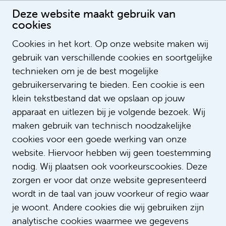
Deze website maakt gebruik van
cookies
IC Neonatologie verpleegkundige
Cookies in het kort. Op onze website maken wij
Publication date: 27-7-2022 09:46:13
gebruik van verschillende cookies en soortgelijke
LegendSorting
technieken om je de best mogelijke
ListOrderValue
gebruikerservaring te bieden. Een cookie is een
LegendNotification
klein tekstbestand dat we opslaan op jouw
NotifyEmailAddress
apparaat en uitlezen bij je volgende bezoek. Wij
LegendContent
maken gebruik van technisch noodzakelijke
SubTitle
cookies voor een goede werking van onze
ImageUrl
https://i.ytimg.com/vi/KtjU0a5Pf70/hqd
website. Hiervoor hebben wij geen toestemming
https://www.youtube.com/watch?
VideoID
nodig. Wij plaatsen ook voorkeurscookies. Deze
v=KtjU0a5Pf70
zorgen er voor dat onze website gepresenteerd
AspectRatio
200_113
wordt in de taal van jouw voorkeur of regio waar
LinkTitle
je woont. Andere cookies die wij gebruiken zijn
LinkUrl
analytische cookies waarmee we gegevens
LinkTarget
_self