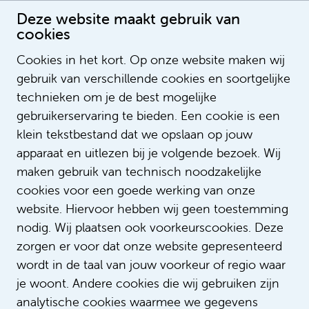
Deze website maakt gebruik van
cookies
Doktersassistent
Cookies in het kort. Op onze website maken wij
Publication date: 22-3-2023 00:00:00
gebruik van verschillende cookies en soortgelijke
LegendSorting
technieken om je de best mogelijke
ListOrderValue
gebruikerservaring te bieden. Een cookie is een
LegendNotification
klein tekstbestand dat we opslaan op jouw
NotifyEmailAddress
apparaat en uitlezen bij je volgende bezoek. Wij
LegendContent
maken gebruik van technisch noodzakelijke
SubTitle
cookies voor een goede werking van onze
ImageUrl
https://i.ytimg.com/vi/Ps6oY508oI8/hq
website. Hiervoor hebben wij geen toestemming
https://www.youtube.com/watch?
VideoID
nodig. Wij plaatsen ook voorkeurscookies. Deze
v=Ps6oY508oI8&t=4s
zorgen er voor dat onze website gepresenteerd
AspectRatio
200_113
wordt in de taal van jouw voorkeur of regio waar
LinkTitle
je woont. Andere cookies die wij gebruiken zijn
LinkUrl
analytische cookies waarmee we gegevens
LinkTarget
_self