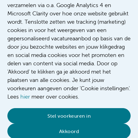
verzamelen via o.a. Google Analytics 4 en
Microsoft Clarity over hoe onze website gebruikt
Dennis en Annemieke zijn doktersassis
Intro
Amsterdam UMC in deze video vertell
wordt. Tenslotte zetten we tracking (marketing)
over hun werk. Want met 46 verschill
cookies in voor het weergeven van een
poliklinieken valt er hier veel te beleve
gepersonaliseerd vacatureaanbod op basis van de
door jou bezochte websites en jouw klikgedrag
en social media cookies voor het promoten en
delen van content via social media. Door op
'Akkoord' te klikken ga je akkoord met het
plaatsen van alle cookies. Je kunt jouw
voorkeuren aangeven onder 'Cookie instellingen'.
Lees
hier
meer over cookies.
© 2026 Amsterdam UMC
•
Privacybeleid
•
Stel voorkeuren in
Cookieverklaring
•
Sitemap
•
Contact
Akkoord