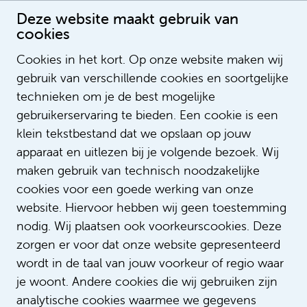
Deze website maakt gebruik van
cookies
About Alzheimer Center Amsterdam
Cookies in het kort. Op onze website maken wij
Publication date: 16-2-2022 00:00:00
gebruik van verschillende cookies en soortgelijke
LegendSorting
technieken om je de best mogelijke
ListOrderValue
gebruikerservaring te bieden. Een cookie is een
LegendNotification
klein tekstbestand dat we opslaan op jouw
NotifyEmailAddress
apparaat en uitlezen bij je volgende bezoek. Wij
LegendContent
maken gebruik van technisch noodzakelijke
SubTitle
cookies voor een goede werking van onze
ImageUrl
https://i.ytimg.com/vi/KuQhQeA7kIc/h
website. Hiervoor hebben wij geen toestemming
https://www.youtube.com/watch?
VideoID
nodig. Wij plaatsen ook voorkeurscookies. Deze
v=KuQhQeA7kIc
zorgen er voor dat onze website gepresenteerd
AspectRatio
200_113
wordt in de taal van jouw voorkeur of regio waar
LinkTitle
je woont. Andere cookies die wij gebruiken zijn
LinkUrl
analytische cookies waarmee we gegevens
LinkTarget
_self