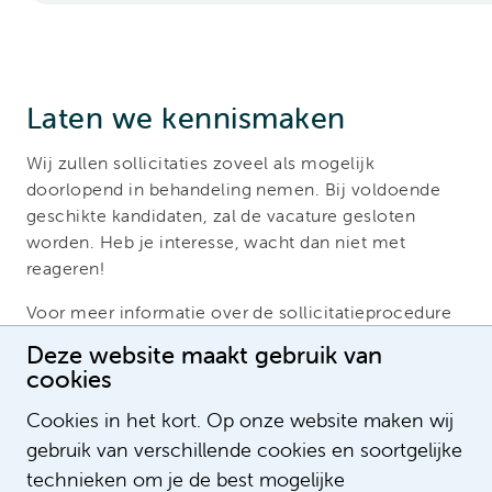
Laten we kennismaken
Wij zullen sollicitaties zoveel als mogelijk
doorlopend in behandeling nemen. Bij voldoende
geschikte kandidaten, zal de vacature gesloten
worden. Heb je interesse, wacht dan niet met
reageren!
Voor meer informatie over de sollicitatieprocedure
kan je contact opnemen met Monique van Dongen,
Deze website maakt gebruik van
consulent Flexbureau via 06-11602969.
cookies
Acquisitie naar aanleiding van deze vacature
Cookies in het kort. Op onze website maken wij
wordt niet op prijs gesteld.
gebruik van verschillende cookies en soortgelijke
technieken om je de best mogelijke