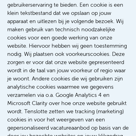
gebruikerservaring te bieden. Een cookie is een
klein tekstbestand dat we opslaan op jouw
Vragen over de procedure?
apparaat en uitlezen bij je volgende bezoek. Wij
maken gebruik van technisch noodzakelijke
Monique van Dongen
cookies voor een goede werking van onze
Consultant Flexbureau
website. Hiervoor hebben wij geen toestemming
Wil je meer informatie over de
nodig. Wij plaatsen ook voorkeurscookies. Deze
sollicitatieprocedure dan kun je contact
zorgen er voor dat onze website gepresenteerd
opnemen met mij.
wordt in de taal van jouw voorkeur of regio waar
je woont. Andere cookies die wij gebruiken zijn
Bel +31205660329
analytische cookies waarmee we gegevens
verzamelen via o.a. Google Analytics 4 en
Stuur een bericht
Microsoft Clarity over hoe onze website gebruikt
wordt. Tenslotte zetten we tracking (marketing)
cookies in voor het weergeven van een
gepersonaliseerd vacatureaanbod op basis van de
door jou bezochte websites en jouw klikgedrag