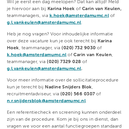
Wil je eerst een dag meelopen? Dat kan altijd! Meld
je hiervoor aan bij
Karina Hoek
of
Carin van Keulen,
teammanagers, via
k.hoek@amsterdamumc.nl
of
g.l.vankeulen@amsterdamumc.nl
.
Heb je nog vragen? Voor inhoudelijke informatie
over deze vacature kun je ook terecht bij
Karina
Hoek
,
teammanager,
via
(020) 732 9030
of
k.hoek@amsterdamumc.nl
of
Carin van Keulen
,
teammanager, via
(020) 7329 028
of
g.l.vankeulen@amsterdamumc.nl
.
Voor meer informatie over de sollicitatieprocedure
kun je terecht bij
Nadine Snijders Blok
,
recruitmentadviseur, via
(020) 566 0307
of
n.r.snijdersblok@amsterdamumc.nl
.
Een referentiecheck en screening kunnen onderdeel
zijn van de procedure. Kom je bij ons in dienst, dan
vragen we voor een aantal functiegroepen standaard