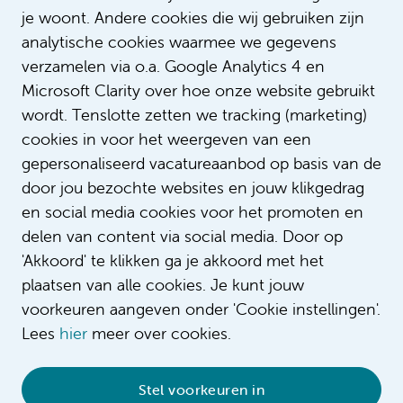
je woont. Andere cookies die wij gebruiken zijn
Bel +31205660307
analytische cookies waarmee we gegevens
verzamelen via o.a. Google Analytics 4 en
Stuur een bericht
Microsoft Clarity over hoe onze website gebruikt
wordt. Tenslotte zetten we tracking (marketing)
cookies in voor het weergeven van een
gepersonaliseerd vacatureaanbod op basis van de
door jou bezochte websites en jouw klikgedrag
Bekijk alle vacatures
en social media cookies voor het promoten en
delen van content via social media. Door op
'Akkoord' te klikken ga je akkoord met het
plaatsen van alle cookies. Je kunt jouw
voorkeuren aangeven onder 'Cookie instellingen'.
Lees
hier
meer over cookies.
Stel voorkeuren in
© 2026 Amsterdam UMC
•
Privacybeleid
•