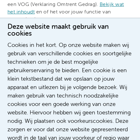
een VOG (Verklaring Omtrent Gedrag).
Bekijk wat
het inhoudt
en of het voor jouw functie van
toepassing is.
Deze website maakt gebruik van
Interne kandidaten krijgen, bij gelijke geschiktheid,
cookies
voorrang op externe kandidaten.
Cookies in het kort. Op onze website maken wij
Acquisitie naar aanleiding van deze vacature wordt
gebruik van verschillende cookies en soortgelijke
niet op prijs gesteld.
technieken om je de best mogelijke
gebruikerservaring te bieden. Een cookie is een
klein tekstbestand dat we opslaan op jouw
Vragen over de procedure?
apparaat en uitlezen bij je volgende bezoek. Wij
maken gebruik van technisch noodzakelijke
Nadine Snijders Blok
cookies voor een goede werking van onze
Recruitmentadviseur
website. Hiervoor hebben wij geen toestemming
Wil je meer informatie over de
nodig. Wij plaatsen ook voorkeurscookies. Deze
sollicitatieprocedure dan kun je contact
zorgen er voor dat onze website gepresenteerd
opnemen met mij.
wordt in de taal van jouw voorkeur of regio waar