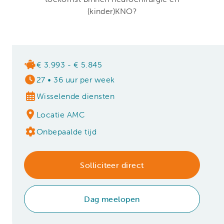
(kinder)KNO?
€ 3.993 - € 5.845
27
•
36 uur per week
Wisselende diensten
Locatie AMC
Onbepaalde tijd
Solliciteer direct
Dag meelopen