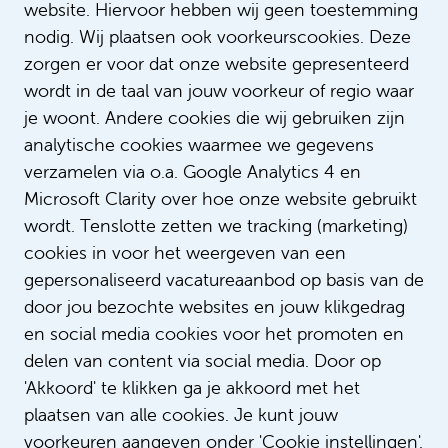
misschien ook leuk
website. Hiervoor hebben wij geen toestemming
nodig. Wij plaatsen ook voorkeurscookies. Deze
zorgen er voor dat onze website gepresenteerd
Klinisch Moleculair Bioloog in de
wordt in de taal van jouw voorkeur of regio waar
Pathologie (KMBP)
je woont. Andere cookies die wij gebruiken zijn
€ 6.911 - € 8.288
analytische cookies waarmee we gegevens
verzamelen via o.a. Google Analytics 4 en
Laboratorium
Microsoft Clarity over hoe onze website gebruikt
Bepaalde tijd met uitzicht op vast
wordt. Tenslotte zetten we tracking (marketing)
24 - 36 uur
cookies in voor het weergeven van een
gepersonaliseerd vacatureaanbod op basis van de
door jou bezochte websites en jouw klikgedrag
Bekijk alle vacatures
en social media cookies voor het promoten en
delen van content via social media. Door op
'Akkoord' te klikken ga je akkoord met het
plaatsen van alle cookies. Je kunt jouw
voorkeuren aangeven onder 'Cookie instellingen'.