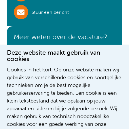
Stuur een bericht
Meer weten over de vacature?
Wendy den Elzen
Deze website maakt gebruik van
Wil je meer informatie over deze vacature dan
cookies
kun je contact opnemen met mij.
Cookies in het kort. Op onze website maken wij
gebruik van verschillende cookies en soortgelijke
Stuur een bericht
technieken om je de best mogelijke
gebruikerservaring te bieden. Een cookie is een
klein tekstbestand dat we opslaan op jouw
apparaat en uitlezen bij je volgende bezoek. Wij
maken gebruik van technisch noodzakelijke
Deze vacatures vind je
cookies voor een goede werking van onze