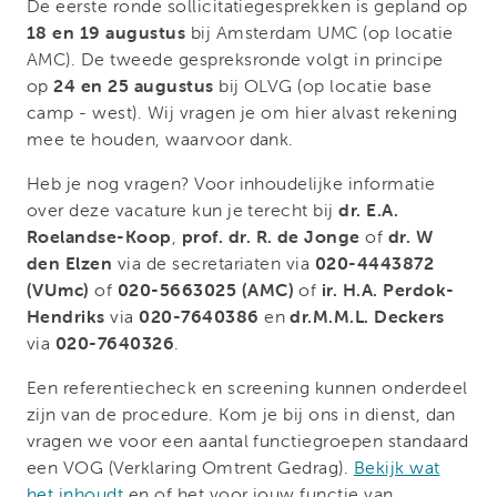
De eerste ronde sollicitatiegesprekken is gepland op
18 en 19 augustus
bij Amsterdam UMC (op locatie
AMC). De tweede gespreksronde volgt in principe
op
24 en 25 augustus
bij OLVG (op locatie base
camp - west). Wij vragen je om hier alvast rekening
mee te houden, waarvoor dank.
Heb je nog vragen? Voor inhoudelijke informatie
over deze vacature kun je terecht bij
dr. E.A.
Roelandse-Koop
,
prof. dr. R. de Jonge
of
dr. W
den Elzen
via de secretariaten via
020-4443872
(VUmc)
of
020-5663025
(AMC)
of
ir. H.A. Perdok-
Hendriks
via
020-7640386
en
dr.M.M.L. Deckers
via
020-7640326
.
Een referentiecheck en screening kunnen onderdeel
zijn van de procedure. Kom je bij ons in dienst, dan
vragen we voor een aantal functiegroepen standaard
een VOG (Verklaring Omtrent Gedrag).
Bekijk wat
het inhoudt
en of het voor jouw functie van