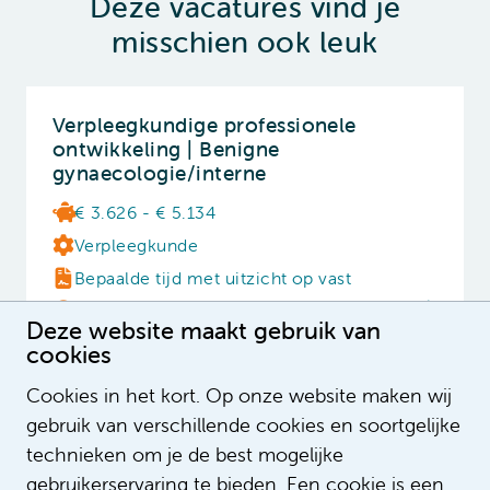
Deze vacatures vind je
misschien ook leuk
Verpleegkundige professionele
ontwikkeling | Benigne
gynaecologie/interne
€ 3.626 - € 5.134
Verpleegkunde
Bepaalde tijd met uitzicht op vast
32 - 36 uur
Deze website maakt gebruik van
cookies
Cookies in het kort. Op onze website maken wij
Verpleegkundige Medisch
gebruik van verschillende cookies en soortgelijke
Psychiatrische Unit (MPU -
technieken om je de best mogelijke
psychiatrie)
gebruikerservaring te bieden. Een cookie is een