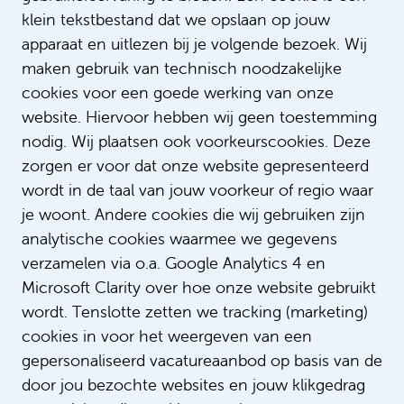
€ 3.171 - € 4.492
klein tekstbestand dat we opslaan op jouw
Verpleegkunde
apparaat en uitlezen bij je volgende bezoek. Wij
maken gebruik van technisch noodzakelijke
Bepaalde tijd met uitzicht op vast
cookies voor een goede werking van onze
32 - 36 uur
website. Hiervoor hebben wij geen toestemming
nodig. Wij plaatsen ook voorkeurscookies. Deze
zorgen er voor dat onze website gepresenteerd
Verpleegkundige Kort verblijf
wordt in de taal van jouw voorkeur of regio waar
locatie AMC
je woont. Andere cookies die wij gebruiken zijn
€ 3.171 - € 4.492
analytische cookies waarmee we gegevens
verzamelen via o.a. Google Analytics 4 en
Verpleegkunde
Microsoft Clarity over hoe onze website gebruikt
Bepaalde tijd met uitzicht op vast
wordt. Tenslotte zetten we tracking (marketing)
28 - 32 uur
cookies in voor het weergeven van een
gepersonaliseerd vacatureaanbod op basis van de
door jou bezochte websites en jouw klikgedrag
Bekijk alle vacatures