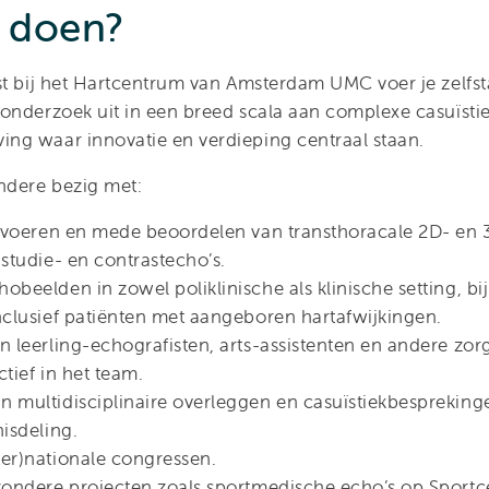
 doen?
st bij het Hartcentrum van Amsterdam UMC voer je zelf
onderzoek uit in een breed scala aan complexe casuïstie
ng waar innovatie en verdieping centraal staan.
ndere bezig met:
itvoeren en mede beoordelen van transthoracale 2D- en 
studie- en contrastecho’s.
beelden in zowel poliklinische als klinische setting, bi
nclusief patiënten met aangeboren hartafwijkingen.
n leerling-echografisten, arts-assistenten en andere zor
ctief in het team.
 multidisciplinaire overleggen en casuïstiekbesprekinge
isdeling.
er)nationale congressen.
zondere projecten zoals sportmedische echo’s op Sport