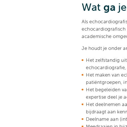
Wat
ga
je
Als echocardiografi
echocardiografisch 
academische omgevi
Je houdt je onder a
Het zelfstandig u
echocardiografie, 
Het maken van echo
patiëntgroepen, i
Het begeleiden va
expertise deel je a
Het deelnemen aan
bijdraagt aan kenn
Deelname aan (int
Meedraaien in bij