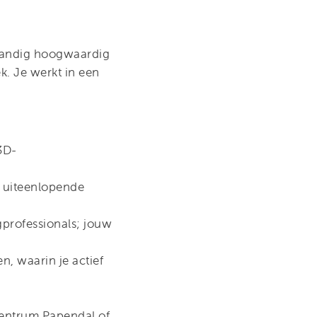
standig hoogwaardig
k. Je werkt in een
3D-
j uiteenlopende
gprofessionals; jouw
n, waarin je actief
centrum Papendal of