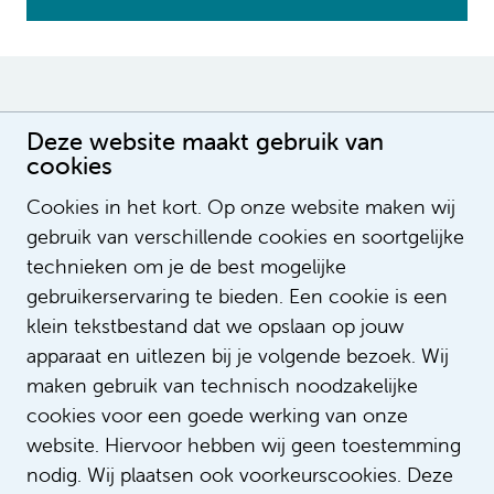
Deze vacatures vind je
Deze website maakt gebruik van
cookies
misschien ook leuk
Cookies in het kort. Op onze website maken wij
gebruik van verschillende cookies en soortgelijke
Medisch student polikliniek
technieken om je de best mogelijke
Urologie
gebruikerservaring te bieden. Een cookie is een
6 Maanden
klein tekstbestand dat we opslaan op jouw
Doktersassistent
apparaat en uitlezen bij je volgende bezoek. Wij
maken gebruik van technisch noodzakelijke
Nuluren
cookies voor een goede werking van onze
16 - 36 uur
website. Hiervoor hebben wij geen toestemming
nodig. Wij plaatsen ook voorkeurscookies. Deze