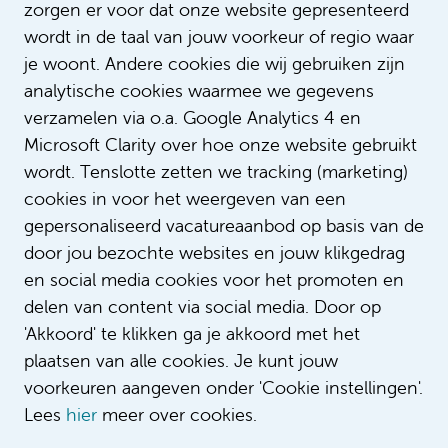
zorgen er voor dat onze website gepresenteerd
Doktersassistent universitaire
wordt in de taal van jouw voorkeur of regio waar
huisartsenpraktijk
je woont. Andere cookies die wij gebruiken zijn
€ 2.875 - € 3.900
analytische cookies waarmee we gegevens
verzamelen via o.a. Google Analytics 4 en
Doktersassistent
Microsoft Clarity over hoe onze website gebruikt
Bepaalde tijd met uitzicht op vast
wordt. Tenslotte zetten we tracking (marketing)
24 - 36 uur
cookies in voor het weergeven van een
gepersonaliseerd vacatureaanbod op basis van de
door jou bezochte websites en jouw klikgedrag
Bekijk alle vacatures
en social media cookies voor het promoten en
delen van content via social media. Door op
'Akkoord' te klikken ga je akkoord met het
plaatsen van alle cookies. Je kunt jouw
voorkeuren aangeven onder 'Cookie instellingen'.
Lees
hier
meer over cookies.