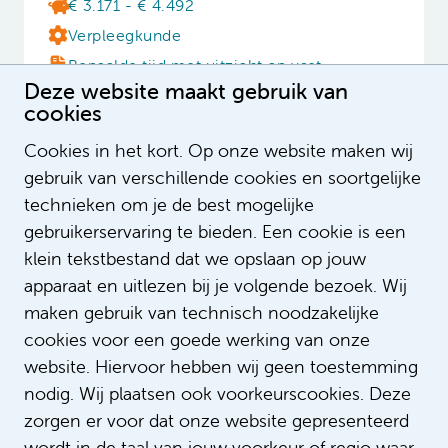
€ 3.171 - € 4.492
Verpleegkunde
Bepaalde tijd met uitzicht op vast
Deze website maakt gebruik van
32 - 36 uur
cookies
Cookies in het kort. Op onze website maken wij
gebruik van verschillende cookies en soortgelijke
Cardiac Care (CCU)
technieken om je de best mogelijke
verpleegkundige
gebruikerservaring te bieden. Een cookie is een
€ 4.185 - € 5.499
klein tekstbestand dat we opslaan op jouw
Verpleegkunde
apparaat en uitlezen bij je volgende bezoek. Wij
maken gebruik van technisch noodzakelijke
Bepaalde tijd met uitzicht op vast
cookies voor een goede werking van onze
24 - 36 uur
website. Hiervoor hebben wij geen toestemming
nodig. Wij plaatsen ook voorkeurscookies. Deze
zorgen er voor dat onze website gepresenteerd
Verpleegkundige Chirurgische
wordt in de taal van jouw voorkeur of regio waar