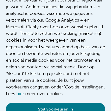
specialismen
je woont. Andere cookies die wij gebruiken zijn
€ 3.171 - € 4.492
analytische cookies waarmee we gegevens
verzamelen via o.a. Google Analytics 4 en
Verpleegkunde
Microsoft Clarity over hoe onze website gebruikt
Bepaalde tijd met uitzicht op vast
wordt. Tenslotte zetten we tracking (marketing)
24 - 36 uur
cookies in voor het weergeven van een
gepersonaliseerd vacatureaanbod op basis van de
door jou bezochte websites en jouw klikgedrag
Bekijk alle vacatures
en social media cookies voor het promoten en
delen van content via social media. Door op
'Akkoord' te klikken ga je akkoord met het
plaatsen van alle cookies. Je kunt jouw
voorkeuren aangeven onder 'Cookie instellingen'.
Lees
hier
meer over cookies.
Stel voorkeuren in
© 2026 Amsterdam UMC
•
Privacybeleid
•