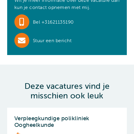
Wil je meer informatie over deze vacature dan
kun je contact opnemen met mij.
Bel +31621135190
Stuur een bericht
Deze vacatures vind je
misschien ook leuk
Verpleegkundige polikliniek
Oogheelkunde