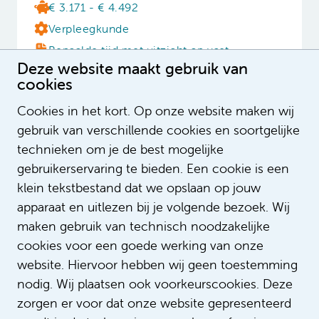
€ 3.171 - € 4.492
Verpleegkunde
Bepaalde tijd met uitzicht op vast
Deze website maakt gebruik van
32 - 36 uur
cookies
Cookies in het kort. Op onze website maken wij
gebruik van verschillende cookies en soortgelijke
Cardiac Care (CCU)
technieken om je de best mogelijke
verpleegkundige in opleiding
gebruikerservaring te bieden. Een cookie is een
€ 3.171 - € 4.492
klein tekstbestand dat we opslaan op jouw
Verpleegkunde
apparaat en uitlezen bij je volgende bezoek. Wij
maken gebruik van technisch noodzakelijke
Opleiding
cookies voor een goede werking van onze
32 - 36 uur
website. Hiervoor hebben wij geen toestemming
nodig. Wij plaatsen ook voorkeurscookies. Deze
zorgen er voor dat onze website gepresenteerd
Verpleegkundige Chirurgische