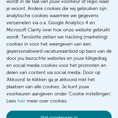
wordt in de taal van jouw voorkeur of regio waar
specialismen
je woont. Andere cookies die wij gebruiken zijn
€ 3.171 - € 4.492
analytische cookies waarmee we gegevens
verzamelen via o.a. Google Analytics 4 en
Verpleegkunde
Microsoft Clarity over hoe onze website gebruikt
Bepaalde tijd met uitzicht op vast
wordt. Tenslotte zetten we tracking (marketing)
24 - 36 uur
cookies in voor het weergeven van een
gepersonaliseerd vacatureaanbod op basis van de
door jou bezochte websites en jouw klikgedrag
Bekijk alle vacatures
en social media cookies voor het promoten en
delen van content via social media. Door op
'Akkoord' te klikken ga je akkoord met het
plaatsen van alle cookies. Je kunt jouw
voorkeuren aangeven onder 'Cookie instellingen'.
Lees
hier
meer over cookies.
Stel voorkeuren in