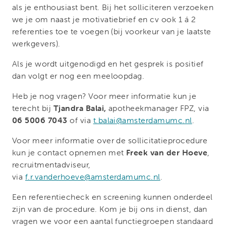
als je enthousiast bent. Bij het solliciteren verzoeken
we je om naast je motivatiebrief en cv ook 1 á 2
referenties toe te voegen (bij voorkeur van je laatste
werkgevers).
Als je wordt uitgenodigd en het gesprek is positief
dan volgt er nog een meeloopdag.
Heb je nog vragen? Voor meer informatie kun je
terecht bij
Tjandra Balai,
apotheekmanager FPZ, via
06 5006 7043
of via
t.balai@amsterdamumc.nl
.
Voor meer informatie over de sollicitatieprocedure
kun je contact opnemen met
Freek van der Hoeve
,
recruitmentadviseur,
via
f.r.vanderhoeve@amsterdamumc.nl
.
Een referentiecheck en screening kunnen onderdeel
zijn van de procedure. Kom je bij ons in dienst, dan
vragen we voor een aantal functiegroepen standaard