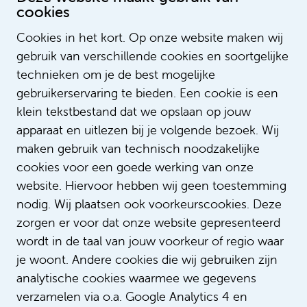
cookies
Bel +31205660306
Cookies in het kort. Op onze website maken wij
gebruik van verschillende cookies en soortgelijke
Stuur een bericht
technieken om je de best mogelijke
gebruikerservaring te bieden. Een cookie is een
klein tekstbestand dat we opslaan op jouw
apparaat en uitlezen bij je volgende bezoek. Wij
maken gebruik van technisch noodzakelijke
Deze vacatures vind je
cookies voor een goede werking van onze
misschien ook leuk
website. Hiervoor hebben wij geen toestemming
nodig. Wij plaatsen ook voorkeurscookies. Deze
zorgen er voor dat onze website gepresenteerd
Apothekersassistent Poliklinische
wordt in de taal van jouw voorkeur of regio waar
Apotheek locatie AMC
je woont. Andere cookies die wij gebruiken zijn
€ 2.771 - € 4.492
analytische cookies waarmee we gegevens
verzamelen via o.a. Google Analytics 4 en
Apotheek