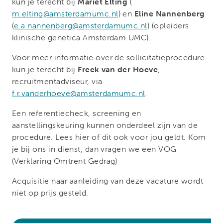
kun je terecht bij
Mariet Elting
(
m.elting@amsterdamumc.nl
) en
Eline Nannenberg
(
e.a.nannenberg@amsterdamumc.nl
) (opleiders
klinische genetica Amsterdam UMC).
Voor meer informatie over de sollicitatieprocedure
kun je terecht bij
Freek van der Hoeve
,
recruitmentadviseur, via
f.r.vanderhoeve@amsterdamumc.nl
.
Een referentiecheck, screening en
aanstellingskeuring kunnen onderdeel zijn van de
procedure. Lees hier of dit ook voor jou geldt. Kom
je bij ons in dienst, dan vragen we een VOG
(Verklaring Omtrent Gedrag)
Acquisitie naar aanleiding van deze vacature wordt
niet op prijs gesteld.