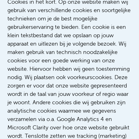
Cookies in het kort. Op onze website maken wij
misschien ook leuk
gebruik van verschillende cookies en soortgelijke
technieken om je de best mogelijke
gebruikerservaring te bieden. Een cookie is een
Aios Orthopedisch Chirurg
klein tekstbestand dat we opslaan op jouw
€ 4.642 - € 6.393
apparaat en uitlezen bij je volgende bezoek. Wij
Arts & Medisch specialist
maken gebruik van technisch noodzakelijke
Opleiding
cookies voor een goede werking van onze
46 uur
website. Hiervoor hebben wij geen toestemming
nodig. Wij plaatsen ook voorkeurscookies. Deze
zorgen er voor dat onze website gepresenteerd
wordt in de taal van jouw voorkeur of regio waar
Reumatoloog
je woont. Andere cookies die wij gebruiken zijn
€ 7.727 - € 13.959
analytische cookies waarmee we gegevens
verzamelen via o.a. Google Analytics 4 en
Arts & Medisch specialist
Microsoft Clarity over hoe onze website gebruikt
Bepaalde tijd met uitzicht op vast
wordt. Tenslotte zetten we tracking (marketing)
32 - 40 uur