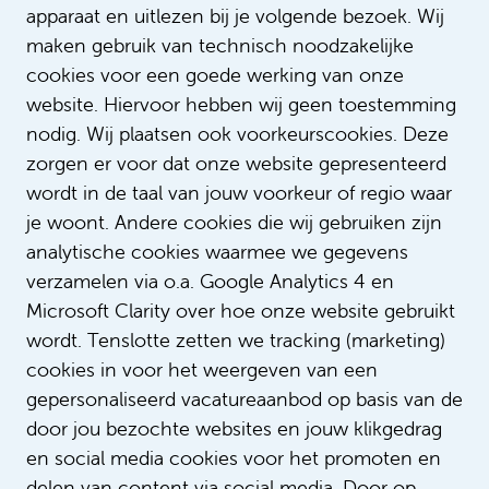
apparaat en uitlezen bij je volgende bezoek. Wij
maken gebruik van technisch noodzakelijke
cookies voor een goede werking van onze
Technicus continudienst
website. Hiervoor hebben wij geen toestemming
nodig. Wij plaatsen ook voorkeurscookies. Deze
€ 3.550 - € 4.722
zorgen er voor dat onze website gepresenteerd
Huisvesting, Vastgoed & Techniek
wordt in de taal van jouw voorkeur of regio waar
Bepaalde tijd met uitzicht op vast
je woont. Andere cookies die wij gebruiken zijn
36 uur
analytische cookies waarmee we gegevens
verzamelen via o.a. Google Analytics 4 en
Microsoft Clarity over hoe onze website gebruikt
Vacatures per mail ontvangen?
wordt. Tenslotte zetten we tracking (marketing)
cookies in voor het weergeven van een
Meld je nu aan
gepersonaliseerd vacatureaanbod op basis van de
door jou bezochte websites en jouw klikgedrag
en social media cookies voor het promoten en
delen van content via social media. Door op