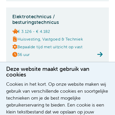
Elektrotechnicus /
besturingstechnicus
€ 3.126 - € 4.182
Huisvesting, Vastgoed & Techniek
Bepaalde tijd met uitzicht op vast
36 uur
Deze website maakt gebruik van
cookies
Loodgieter/ installatietechnicus
Cookies in het kort. Op onze website maken wij
€ 2.771 - € 3.807
gebruik van verschillende cookies en soortgelijke
Huisvesting, Vastgoed & Techniek
technieken om je de best mogelijke
Bepaalde tijd met uitzicht op vast
gebruikerservaring te bieden. Een cookie is een
klein tekstbestand dat we opslaan op jouw
36 uur