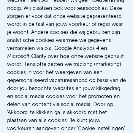
tussen?
nodig. Wij plaatsen ook voorkeurscookies. Deze
zorgen er voor dat onze website gepresenteerd
Staat jouw vacature er op dit moment niet
wordt in de taal van jouw voorkeur of regio waar
tussen, maar wil je wel als eerste op de hoogte
je woont. Andere cookies die wij gebruiken zijn
zijn van nieuwe vacatures. Maak dan een job alert
analytische cookies waarmee we gegevens
aan. Je ontvangt de nieuwste vacature per e-
verzamelen via o.a. Google Analytics 4 en
mail. Ook kan je contact opnemen met een van
Microsoft Clarity over hoe onze website gebruikt
onze recruitment adviseurs
voor vragen. Alvast
wordt. Tenslotte zetten we tracking (marketing)
bedankt en heel veel succes!
cookies in voor het weergeven van een
gepersonaliseerd vacatureaanbod op basis van de
Aanmelden job alert
door jou bezochte websites en jouw klikgedrag
en social media cookies voor het promoten en
delen van content via social media. Door op
'Akkoord' te klikken ga je akkoord met het
plaatsen van alle cookies. Je kunt jouw
voorkeuren aangeven onder 'Cookie instellingen'.