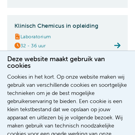
Klinisch Chemicus in opleiding
Laboratorium
32 - 36 uur
Deze website maakt gebruik van
cookies
Fellow pijn- en palliatieve
Cookies in het kort. Op onze website maken wij
geneeskunde
gebruik van verschillende cookies en soortgelijke
technieken om je de best mogelijke
€ 7.727 - € 9.136
gebruikerservaring te bieden. Een cookie is een
Arts & Medisch specialist
klein tekstbestand dat we opslaan op jouw
apparaat en uitlezen bij je volgende bezoek. Wij
maken gebruik van technisch noodzakelijke
AIOS Klinische Genetica
cookies voor een goede werking van onze