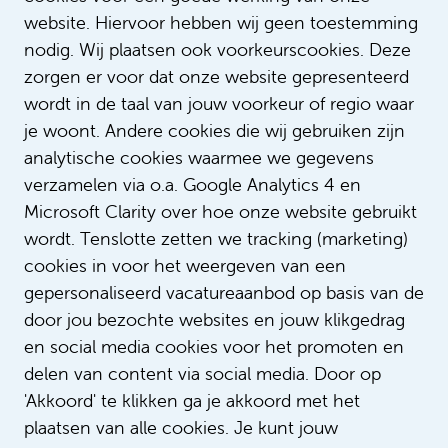
website. Hiervoor hebben wij geen toestemming
€ 4.642 - € 6.393
nodig. Wij plaatsen ook voorkeurscookies. Deze
Arts & Medisch specialist
zorgen er voor dat onze website gepresenteerd
46 uur
wordt in de taal van jouw voorkeur of regio waar
je woont. Andere cookies die wij gebruiken zijn
analytische cookies waarmee we gegevens
Promovendus Anesthesiologie en
verzamelen via o.a. Google Analytics 4 en
Intensive Care
Microsoft Clarity over hoe onze website gebruikt
wordt. Tenslotte zetten we tracking (marketing)
€ 3.724 - € 5.867
cookies in voor het weergeven van een
Arts-onderzoeker
gepersonaliseerd vacatureaanbod op basis van de
36 uur
door jou bezochte websites en jouw klikgedrag
en social media cookies voor het promoten en
delen van content via social media. Door op
'Akkoord' te klikken ga je akkoord met het
plaatsen van alle cookies. Je kunt jouw