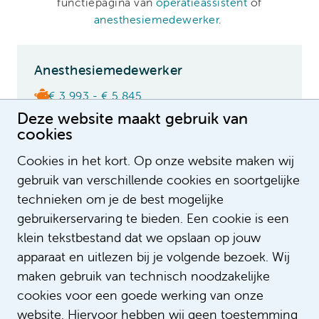
functiepagina van
operatieassistent
of
anesthesiemedewerker
.
Anesthesiemedewerker
€ 3.993 - € 5.845
Deze website maakt gebruik van
Onbepaalde tijd
cookies
18 - 36 uur
Cookies in het kort. Op onze website maken wij
gebruik van verschillende cookies en soortgelijke
technieken om je de best mogelijke
Officier Anesthesiemedewerker
gebruikerservaring te bieden. Een cookie is een
Relatieziekenhuis Koninklijke
klein tekstbestand dat we opslaan op jouw
Marine
apparaat en uitlezen bij je volgende bezoek. Wij
maken gebruik van technisch noodzakelijke
cookies voor een goede werking van onze
Senior operatieassistent
website. Hiervoor hebben wij geen toestemming