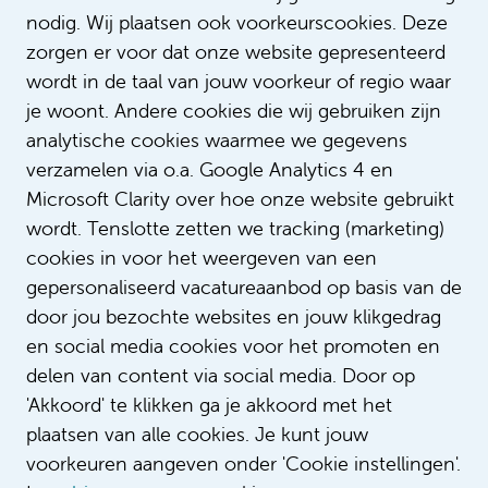
Neurochirugie en (kinder)KNO
nodig. Wij plaatsen ook voorkeurscookies. Deze
zorgen er voor dat onze website gepresenteerd
€ 3.993 - € 5.845
wordt in de taal van jouw voorkeur of regio waar
Onbepaalde tijd
je woont. Andere cookies die wij gebruiken zijn
27 - 36 uur
analytische cookies waarmee we gegevens
verzamelen via o.a. Google Analytics 4 en
Microsoft Clarity over hoe onze website gebruikt
Vacatures per mail ontvangen?
wordt. Tenslotte zetten we tracking (marketing)
cookies in voor het weergeven van een
Meld je nu aan
gepersonaliseerd vacatureaanbod op basis van de
door jou bezochte websites en jouw klikgedrag
en social media cookies voor het promoten en
delen van content via social media. Door op
'Akkoord' te klikken ga je akkoord met het
plaatsen van alle cookies. Je kunt jouw
voorkeuren aangeven onder 'Cookie instellingen'.