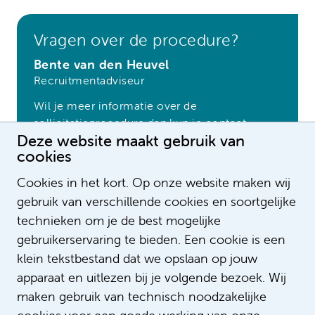
Vragen over de procedure?
Bente van den Heuvel
Recruitmentadviseur
Wil je meer informatie over de
sollicitatieprocedure dan kun je contact
Deze website maakt gebruik van
opnemen met mij.
cookies
Bel +31205660301
Cookies in het kort. Op onze website maken wij
gebruik van verschillende cookies en soortgelijke
Stuur een bericht
technieken om je de best mogelijke
gebruikerservaring te bieden. Een cookie is een
klein tekstbestand dat we opslaan op jouw
apparaat en uitlezen bij je volgende bezoek. Wij
maken gebruik van technisch noodzakelijke