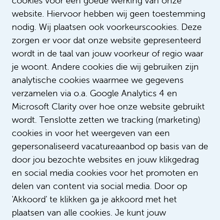
cookies voor een goede werking van onze
Deze vacatures vind je
website. Hiervoor hebben wij geen toestemming
misschien ook leuk
nodig. Wij plaatsen ook voorkeurscookies. Deze
zorgen er voor dat onze website gepresenteerd
wordt in de taal van jouw voorkeur of regio waar
Loodgieter/ installatietechnicus
je woont. Andere cookies die wij gebruiken zijn
€ 2.771 - € 3.807
analytische cookies waarmee we gegevens
Huisvesting, Vastgoed & Techniek
verzamelen via o.a. Google Analytics 4 en
Microsoft Clarity over hoe onze website gebruikt
Bepaalde tijd met uitzicht op vast
wordt. Tenslotte zetten we tracking (marketing)
36 uur
cookies in voor het weergeven van een
gepersonaliseerd vacatureaanbod op basis van de
door jou bezochte websites en jouw klikgedrag
Bekijk alle vacatures
en social media cookies voor het promoten en
delen van content via social media. Door op
'Akkoord' te klikken ga je akkoord met het
plaatsen van alle cookies. Je kunt jouw