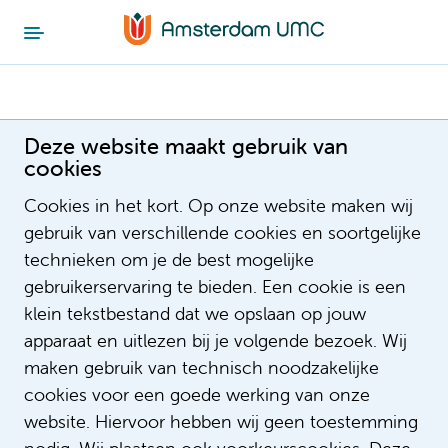
Vacatures en carrièremogelijkheden als
Deze website maakt gebruik van
kinderverpleegkundige
cookies
Start hier jouw carrière bij
Cookies in het kort. Op onze website maken wij
Amsterdam UMC
gebruik van verschillende cookies en soortgelijke
technieken om je de best mogelijke
Als kinderverpleegkundige in het Emma
gebruikerservaring te bieden. Een cookie is een
Kinderziekenhuis van Amsterdam UMC zijn er veel
klein tekstbestand dat we opslaan op jouw
mogelijkheden. Je kunt op verschillende
apparaat en uitlezen bij je volgende bezoek. Wij
plekken aan de slag binnen het Emma
maken gebruik van technisch noodzakelijke
Kinderziekenhuis.
cookies voor een goede werking van onze
website. Hiervoor hebben wij geen toestemming
Kinderverpleegkundige