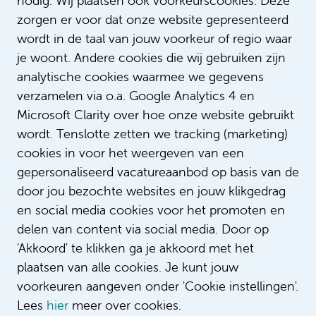
nodig. Wij plaatsen ook voorkeurscookies. Deze
zorgen er voor dat onze website gepresenteerd
€ 3.810 - € 4.776
wordt in de taal van jouw voorkeur of regio waar
Bepaalde tijd met uitzicht op vast
je woont. Andere cookies die wij gebruiken zijn
24 - 36 uur
analytische cookies waarmee we gegevens
verzamelen via o.a. Google Analytics 4 en
Microsoft Clarity over hoe onze website gebruikt
Vacatures per mail ontvangen?
wordt. Tenslotte zetten we tracking (marketing)
cookies in voor het weergeven van een
Meld je nu aan
gepersonaliseerd vacatureaanbod op basis van de
door jou bezochte websites en jouw klikgedrag
en social media cookies voor het promoten en
delen van content via social media. Door op
'Akkoord' te klikken ga je akkoord met het
plaatsen van alle cookies. Je kunt jouw
voorkeuren aangeven onder 'Cookie instellingen'.
Lees
hier
meer over cookies.