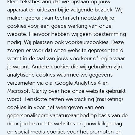
klein tekstbestand dat we opslaan op jouw
apparaat en uitlezen bij je volgende bezoek. Wij
maken gebruik van technisch noodzakelijke
cookies voor een goede werking van onze
Contact met ons
website. Hiervoor hebben wij geen toestemming
Flexbureau
nodig. Wij plaatsen ook voorkeurscookies. Deze
zorgen er voor dat onze website gepresenteerd
Ben je benieuwd wie er allemaal werken
wordt in de taal van jouw voorkeur of regio waar
binnen ons Flexbureau? Bezoek dan de
team
je woont. Andere cookies die wij gebruiken zijn
pagina
en neem contact op met een van onze
analytische cookies waarmee we gegevens
collega's.
verzamelen via o.a. Google Analytics 4 en
Microsoft Clarity over hoe onze website gebruikt
Flexbureau Amsterdam UMC
wordt. Tenslotte zetten we tracking (marketing)
cookies in voor het weergeven van een
Mailadres:
flex.info@amsterdamumc.nl
gepersonaliseerd vacatureaanbod op basis van de
Telefoonnummer:
020-444 1444
door jou bezochte websites en jouw klikgedrag
en social media cookies voor het promoten en