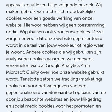
gesprek met een mentor over
inclusief
apparaat en uitlezen bij je volgende bezoek. Wij
leiderschap en nieuwe perspectieven op
maken gebruik van technisch noodzakelijke
talent.
cookies voor een goede werking van onze
website. Hiervoor hebben wij geen toestemming
nodig. Wij plaatsen ook voorkeurscookies. Deze
Lees meer over ons corss mentoring
zorgen er voor dat onze website gepresenteerd
programma
wordt in de taal van jouw voorkeur of regio waar
je woont. Andere cookies die wij gebruiken zijn
analytische cookies waarmee we gegevens
verzamelen via o.a. Google Analytics 4 en
Microsoft Clarity over hoe onze website gebruikt
Neem contact op
wordt. Tenslotte zetten we tracking (marketing)
Wil je meer weten?
cookies in voor het weergeven van een
gepersonaliseerd vacatureaanbod op basis van de
door jou bezochte websites en jouw klikgedrag
Stuur ons een e-mail
en social media cookies voor het promoten en