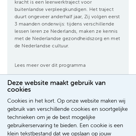
kracht is een leerwerktraject voor
buitenlandse verpleegkundigen. Het traject
duurt ongeveer anderhalf jaar, Zij volgen eerst
3 maanden onderwijs: tijdens verschillende
lessen leren ze Nederlands, maken ze kennis
met de Nederlandse gezondheidszorg en met
de Nederlandse cultuur.
Lees meer over dit programma
Deze website maakt gebruik van
cookies
Cross mentoring programma
Cookies in het kort. Op onze website maken wij
Met dit programma ondersteunen we
gebruik van verschillende cookies en soortgelijke
Amsterdam UMC medewerkers met een
technieken om je de best mogelijke
biculturele achtergrond extra bij het
gebruikerservaring te bieden. Een cookie is een
doorstromen naar hogere functies. Tijdens
klein tekstbestand dat we opslaan op jouw
een programma van zes maanden, ga je in