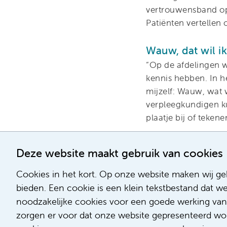
vertrouwensband op
Patiënten vertellen 
Wauw, dat wil ik
“Op de afdelingen 
kennis hebben. In h
mijzelf: Wauw, wat w
verpleegkundigen ku
plaatje bij of tekene
Leergierig
Deze website maakt gebruik van cookies
“Op dit moment loop
alles weten, bijvoo
Cookies in het kort. Op onze website maken wij geb
grijpt het op aan? 
bieden. Een cookie is een klein tekstbestand dat w
goed oppassen, ook v
noodzakelijke cookies voor een goede werking van
hoe ze radiotherapi
zorgen er voor dat onze website gepresenteerd word
patiënten vinden het