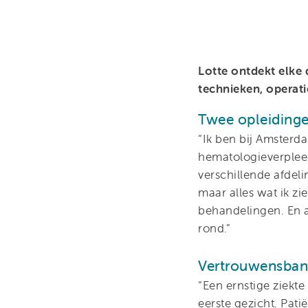
Lotte ontdekt elke d
technieken, operat
Twee opleidinge
“Ik ben bij Amsterd
hematologieverpleeg
verschillende afdeli
maar alles wat ik zi
behandelingen. En a
rond.”
Vertrouwensba
“Een ernstige ziekte
eerste gezicht. Pati