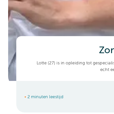
Zon
Lotte (27) is in opleiding tot gespec
echt e
•
2 minuten leestijd