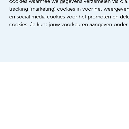
cookies waarmee we gegevens verzamelen via o.a. G
tracking (marketing) cookies in voor het weergeve
Werken binnen 
en social media cookies voor het promoten en delen
Wil je net als Lotte
cookies. Je kunt jouw voorkeuren aangeven onder '