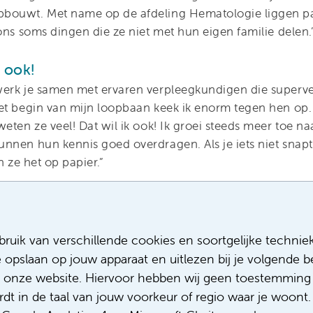
bouwt. Met name op de afdeling Hematologie liggen pa
ons soms dingen die ze niet met hun eigen familie delen.
 ook!
werk je samen met ervaren verpleegkundigen die superv
et begin van mijn loopbaan keek ik enorm tegen hen op. 
eten ze veel! Dat wil ik ook! Ik groei steeds meer toe na
nnen hun kennis goed overdragen. Als je iets niet snapt
n ze het op papier.”
 ik stage op de Oncologie dagbehandeling unit. Ik ben le
rbeeld over oncologische behandelingen. Hoe werkt de t
ruik van verschillende cookies en soortgelijke technie
Chemo’s dien je samen toe met een begeleider. Nooit all
e opslaan op jouw apparaat en uitlezen bij je volgende
oor je eigen veiligheid. Ik leer ook van patiënten. Ik v
 onze website. Hiervoor hebben wij geen toestemming 
e ervaren en welke angst daarbij komt kijken omdat je ge
t in de taal van jouw voorkeur of regio waar je woont. 
 fijn om daarover te praten.”