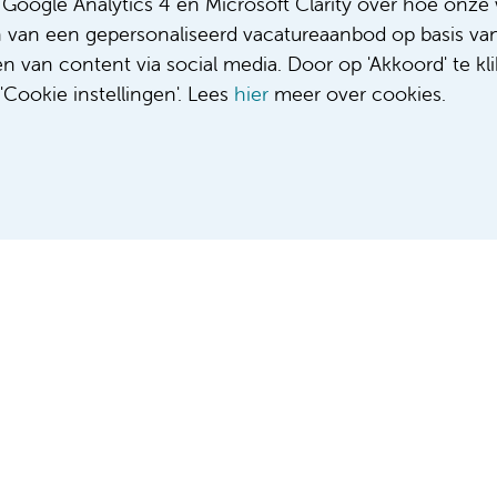
oogle Analytics 4 en Microsoft Clarity over hoe onze 
n van een gepersonaliseerd vacatureaanbod op basis va
de oncologie
 van content via social media. Door op 'Akkoord' te kli
 zorgen voor oncologische patiënten? Bekijk
hier
de vacat
Cookie instellingen'. Lees
hier
meer over cookies.