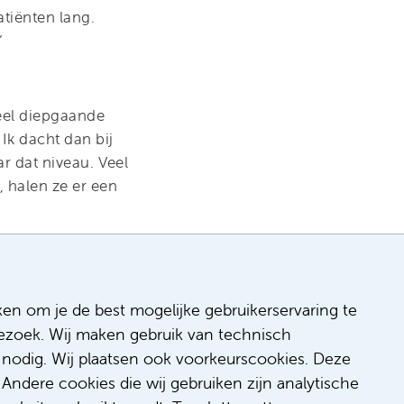
tiënten lang.
”
eel diepgaande
Ik dacht dan bij
ar dat niveau. Veel
, halen ze er een
ergierig. Ik wil
herapie en waar
ken om je de best mogelijke gebruikerservaring te
een. Want je moet
 bezoek. Wij maken gebruik van technisch
raag hen bijvoorbeeld
nodig. Wij plaatsen ook voorkeurscookies. Deze
fixeerd wordt. Veel
Andere cookies die wij gebruiken zijn analytische