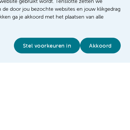
website gebruikt wordt. Tenslotte zetten we
n de door jou bezochte websites en jouw klikgedrag
kken ga je akkoord met het plaatsen van alle
ures.
Stel voorkeuren in
Akkoord