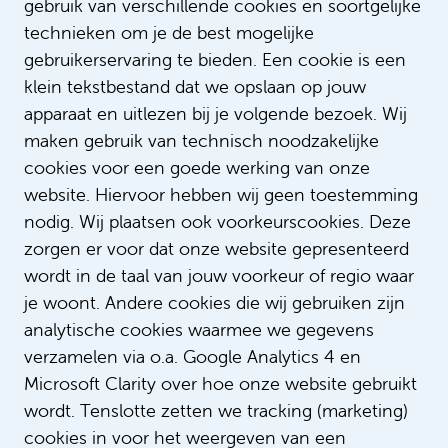
gebruik van verschillende cookies en soortgelijke
technieken om je de best mogelijke
gebruikerservaring te bieden. Een cookie is een
klein tekstbestand dat we opslaan op jouw
apparaat en uitlezen bij je volgende bezoek. Wij
maken gebruik van technisch noodzakelijke
Lees meer verhalen
cookies voor een goede werking van onze
website. Hiervoor hebben wij geen toestemming
nodig. Wij plaatsen ook voorkeurscookies. Deze
zorgen er voor dat onze website gepresenteerd
wordt in de taal van jouw voorkeur of regio waar
je woont. Andere cookies die wij gebruiken zijn
analytische cookies waarmee we gegevens
verzamelen via o.a. Google Analytics 4 en
Microsoft Clarity over hoe onze website gebruikt
Wijze rot Lodi Sittrop: ‘Ik heb
wordt. Tenslotte zetten we tracking (marketing)
inmiddels een beroemde stem’
cookies in voor het weergeven van een