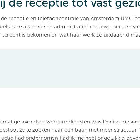
j de receptie tot vast gezi
 de receptie en telefooncentrale van Amsterdam UMC bes
dels is ze als medisch administratief medewerker een vas
r terecht is gekomen en wat haar werk zo uitdagend ma
elmatige avond en weekenddiensten was Denise toe aan
 besloot ze te zoeken naar een baan met meer structuur. 
en actie had ondernomen had ik me heel ongelukkig gevoel