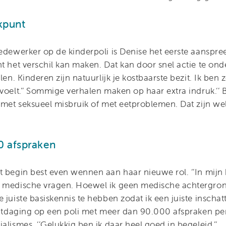
kpunt
medewerker op de kinderpoli is Denise het eerste aanspr
ht het verschil kan maken. Dat kan door snel actie te o
llen. Kinderen zijn natuurlijk je kostbaarste bezit. Ik ben
voelt.’’ Sommige verhalen maken op haar extra indruk.‘’ 
 met seksueel misbruik of met eetproblemen. Dat zijn wel
0 afspraken
t begin best even wennen aan haar nieuwe rol. ‘’In mijn
 medische vragen. Hoewel ik geen medische achtergrond
 juiste basiskennis te hebben zodat ik een juiste inschat
 uitdaging op een poli met meer dan 90.000 afspraken pe
alismes. ‘’Gelukkig ben ik daar heel goed in begeleid.’’