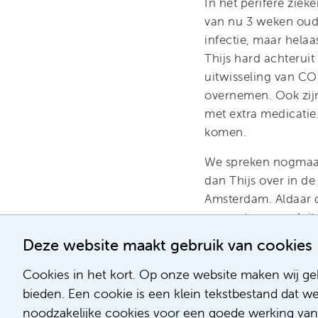
In het perifere zie
van nu 3 weken oud
infectie, maar helaa
Thijs hard achterui
uitwisseling van C
overnemen. Ook zij
met extra medicatie.
komen.
We spreken nogmaals
dan Thijs over in d
Amsterdam. Aldaar d
apparatuur aansluit.
huis gestuurd. Wie w
Deze website maakt gebruik van cookies
als ik weer op mijn 
alweer in slaap. Gel
Cookies in het kort. Op onze website maken wij geb
paar uur later van h
bieden. Een cookie is een klein tekstbestand dat w
noodzakelijke cookies voor een goede werking van