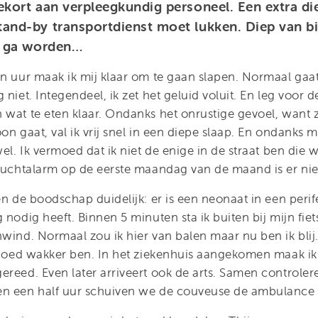
ekort aan verpleegkundig personeel. Een extra die
tand-by transportdienst moet lukken. Diep van b
ld ga worden…
en uur maak ik mij klaar om te gaan slapen. Normaal gaa
 niet. Integendeel, ik zet het geluid voluit. En leg voor 
 wat te eten klaar. Ondanks het onrustige gevoel, want z
on gaat, val ik vrij snel in een diepe slaap. En ondanks 
wel. Ik vermoed dat ik niet de enige in de straat ben die
 luchtalarm op de eerste maandag van de maand is er niet
en de boodschap duidelijk: er is een neonaat in een perif
 nodig heeft. Binnen 5 minuten sta ik buiten bij mijn fiets
nwind. Normaal zou ik hier van balen maar nu ben ik blij
k goed wakker ben. In het ziekenhuis aangekomen maak ik
ereed. Even later arriveert ook de arts. Samen controler
en een half uur schuiven we de couveuse de ambulance 