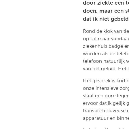
door ziekte een t
doen, maar een s
dat ik niet gebe
Rond de klok van ti
op stil maar vandaag
ziekenhuis badge en
worden als de telefo
telefoon natuurlijk 
van het geluid. Het
Het gesprek is kort 
onze intensieve zorg
staat een gure tege
ervoor dat ik gelij
transportcouveuse g
apparatuur en binn