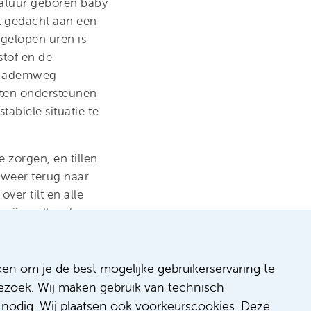
matuur geboren baby
t gedacht aan een
fgelopen uren is
stof en de
de ademweg
eten ondersteunen
abiele situatie te
zorgen, en tillen
 weer terug naar
ver tilt en alle
 mijn collega’s naar
t nog door mijn lijf
en voelt val ik
 En ontwaak ik een
ken om je de best mogelijke gebruikerservaring te
 bezoek. Wij maken gebruik van technisch
nodig. Wij plaatsen ook voorkeurscookies. Deze