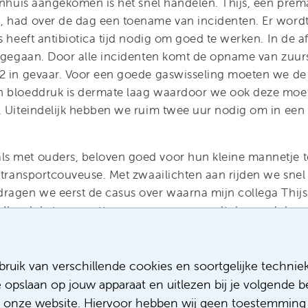
kenhuis aangekomen is het snel handelen. Thijs, een pre
, had over de dag een toename van incidenten. Er word
s heeft antibiotica tijd nodig om goed te werken. In de a
t gegaan. Door alle incidenten komt de opname van zuur
O2 in gevaar. Voor een goede gaswisseling moeten we 
n bloeddruk is dermate laag waardoor we ook deze mo
 Uiteindelijk hebben we ruim twee uur nodig om in een st
 met ouders, beloven goed voor hun kleine mannetje te 
e transportcouveuse. Met zwaailichten aan rijden we snel
ragen we eerst de casus over waarna mijn collega Thijs o
 Ik vul de transporttas weer aan, en wordt dan snel door
eet is er vannacht nog een transport. De adrenaline gier
fiets stap. Maar als ik thuis aankom en mijn hoofd het kuss
ukkig gaat mijn telefoon de rest van de nacht niet meer.
ruik van verschillende cookies en soortgelijke technie
et geluid van mijn wekker.
e opslaan op jouw apparaat en uitlezen bij je volgende
 onze website. Hiervoor hebben wij geen toestemming 