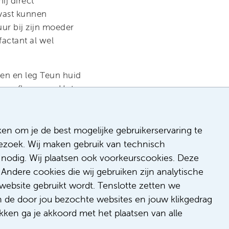
ij direct
vast kunnen
ur bij zijn moeder
actant al wel
ben en leg Teun huid
unnen afbouwen. Het
n ouders is voor
ken om je de best mogelijke gebruikerservaring te
ks zorgt zij samen
 bezoek. Wij maken gebruik van technisch
re patiëntjes.
nodig. Wij plaatsen ook voorkeurscookies. Deze
amen met haar
Andere cookies die wij gebruiken zijn analytische
nde afdeling.
website gebruikt wordt. Tenslotte zetten we
 afdeling? Bekijk
n de door jou bezochte websites en jouw klikgedrag
kken ga je akkoord met het plaatsen van alle