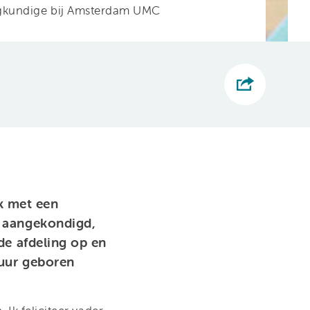
eegkundige bij Amsterdam UMC
k met een
s aangekondigd,
de afdeling op en
tuur geboren