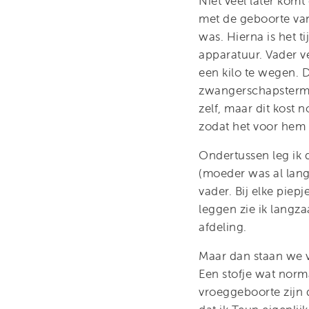
Niet veel later komt
met de geboorte van 
was. Hierna is het ti
apparatuur. Vader v
een kilo te wegen. D
zwangerschapstermi
zelf, maar dit kost 
zodat het voor hem 
Ondertussen leg ik 
(moeder was al lang
vader. Bij elke piep
leggen zie ik langz
afdeling.
Maar dan staan we v
Een stofje wat norm
vroeggeboorte zijn 