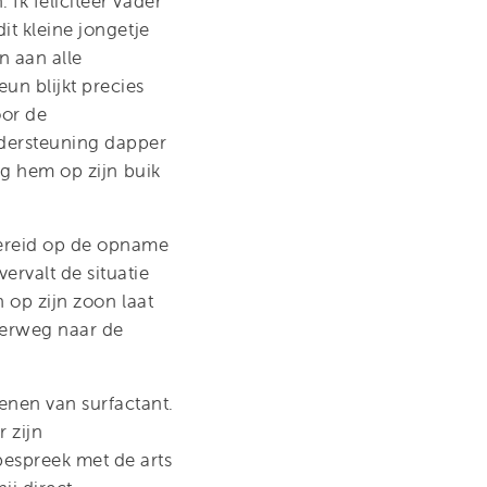
Ik feliciteer vader
it kleine jongetje
n aan alle
un blijkt precies
oor de
dersteuning dapper
eg hem op zijn buik
bereid op de opname
rvalt de situatie
n op zijn zoon laat
derweg naar de
enen van surfactant.
 zijn
bespreek met de arts