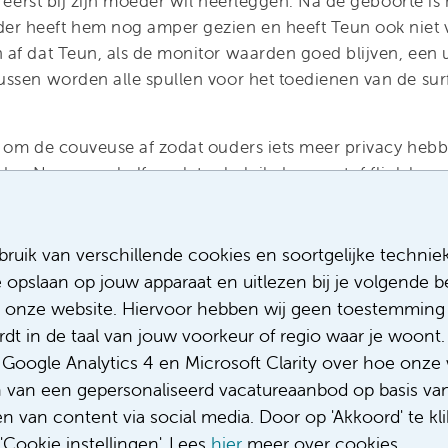
k eerst bij zijn moeder wil neerleggen. Na de geboorte is h
 heeft hem nog amper gezien en heeft Teun ook niet 
af dat Teun, als de monitor waarden goed blijven, een u
ssen worden alle spullen voor het toedienen van de surf
 om de couveuse af zodat ouders iets meer privacy heb
eder. Nog geen half uur later heb ik de zuurstof flink k
nt gaat de kast weer in, want huid op huid bij een van zij
het krachtigste medicijn.
ruik van verschillende cookies en soortgelijke technie
en intensive care neonatologie verpleegkundige. Dagelij
e opslaan op jouw apparaat en uitlezen bij je volgende
in Amsterdam UMC voor de allerkleinste en meest kwetsba
 onze website. Hiervoor hebben wij geen toestemming 
et Instagram account
@babiesaandeamstel
geeft zij, s
t in de taal van jouw voorkeur of regio waar je woont. 
je achter de deuren van hun mooie maar ook indrukwekke
oogle Analytics 4 en Microsoft Clarity over hoe onze 
geïnspireerd en wil jij ook werken op de IC-neonatologie
n van een gepersonaliseerd vacatureaanbod op basis va
acatures!
 van content via social media. Door op 'Akkoord' te kli
Cookie instellingen'. Lees
hier
meer over cookies.