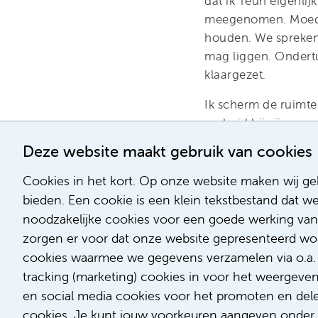
dat ik Teun eigenlij
meegenomen. Moeder
houden. We spreken 
mag liggen. Ondertu
klaargezet.
Ik scherm de ruimte
op huid bij zijn mo
dure flesje surfacta
Deze website maakt gebruik van cookies
Teun op dit moment 
Cookies in het kort. Op onze website maken wij geb
Nicky is een gedrev
bieden. Een cookie is een klein tekstbestand dat w
met haar collega’s 
noodzakelijke cookies voor een goede werking van
Nieuwsgierig? Op h
zorgen er voor dat onze website gepresenteerd word
collega’s, een kijk
cookies waarmee we gegevens verzamelen via o.a. G
Heeft deze blog jou 
tracking (marketing) cookies in voor het weergeve
dan snel
hier
onze v
en social media cookies voor het promoten en delen
cookies. Je kunt jouw voorkeuren aangeven onder '