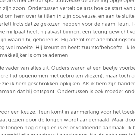
 de arts met de transportcouveuse de afdeling opgelopen. 
zijn zoon. Ondertussen vertelt de arts hoe de start van d
jd om hem over te tillen in zijn couveuse, en aan te sluite
ertelt trots dat ze gekozen hebben voor de naam Teun. Te
ie mijlpaal heeft hij alvast binnen, een keurig gewicht v
jn waarin hij geboren is. Hij ademt met ademhalingson
nog wel moeite. Hij kreunt en heeft zuurstofbehoefte. Ik l
makkelijker is om te ademen.
de vader van alles uit. Ouders waren al een beetje voor
ere tijd opgenomen met gebroken vliezen), maar toch ove
je zie ik hem geschrokken opkijken. Als ik hem zijn hande
aamaan dat hij ontspant. Ondertussen is ook moeder on
oor een keuze. Teun komt in aanmerking voor het toedi
aal gezien door de longen wordt aangemaakt. Maar door
de longen nog onrijp en is er onvoldoende aanmaak. Ik 