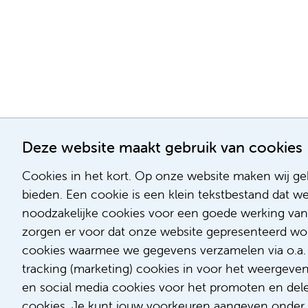
Deze website maakt gebruik van cookies
Cookies in het kort. Op onze website maken wij geb
bieden. Een cookie is een klein tekstbestand dat w
noodzakelijke cookies voor een goede werking van
zorgen er voor dat onze website gepresenteerd word
cookies waarmee we gegevens verzamelen via o.a. G
tracking (marketing) cookies in voor het weergeve
en social media cookies voor het promoten en delen
cookies. Je kunt jouw voorkeuren aangeven onder '