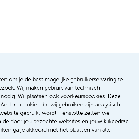
ken om je de best mogelijke gebruikerservaring te
 bezoek. Wij maken gebruik van technisch
n
nodig. Wij plaatsen ook voorkeurscookies. Deze
 & inclusie
Andere cookies die wij gebruiken zijn analytische
de
website gebruikt wordt. Tenslotte zetten we
dback
n de door jou bezochte websites en jouw klikgedrag
t/suggestie
kken ga je akkoord met het plaatsen van alle