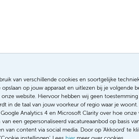
Meest recente vacatures
Meer
ruik van verschillende cookies en soortgelijke technie
e opslaan op jouw apparaat en uitlezen bij je volgende
Assistent infectiepreventie
Sollicitere
Facilitair Coördinator
Over ons
 onze website. Hiervoor hebben wij geen toestemming 
Adviseur (patiënten)voeding met een
Diversiteit
t in de taal van jouw voorkeur of regio waar je woont. 
focus op duurzame voeding
Gedragsco
oogle Analytics 4 en Microsoft Clarity over hoe onze 
Fellow abdominale radiologie
Klacht/fee
n van een gepersonaliseerd vacatureaanbod op basis va
Complimen
 van content via social media. Door op 'Akkoord' te kli
Cookie instellingen'. Lees
hier
meer over cookies.