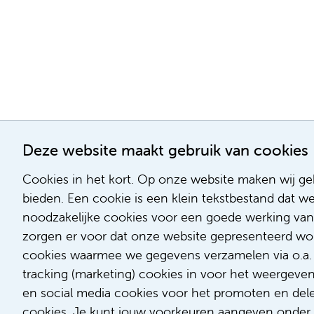
Deze website maakt gebruik van cookies
Cookies in het kort. Op onze website maken wij geb
bieden. Een cookie is een klein tekstbestand dat w
noodzakelijke cookies voor een goede werking van
zorgen er voor dat onze website gepresenteerd word
cookies waarmee we gegevens verzamelen via o.a. G
tracking (marketing) cookies in voor het weergeve
en social media cookies voor het promoten en delen
cookies. Je kunt jouw voorkeuren aangeven onder '