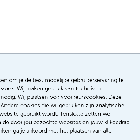
ken om je de best mogelijke gebruikerservaring te
 bezoek. Wij maken gebruik van technisch
n
nodig. Wij plaatsen ook voorkeurscookies. Deze
 & inclusie
Andere cookies die wij gebruiken zijn analytische
de
website gebruikt wordt. Tenslotte zetten we
dback
n de door jou bezochte websites en jouw klikgedrag
t/suggestie
kken ga je akkoord met het plaatsen van alle