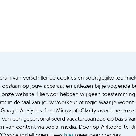
Meest recente vacatures
Meer
ruik van verschillende cookies en soortgelijke technie
e opslaan op jouw apparaat en uitlezen bij je volgende
Assistent infectiepreventie
Sollicitere
Facilitair Coördinator
Over ons
 onze website. Hiervoor hebben wij geen toestemming 
Adviseur (patiënten)voeding met een
Diversiteit
t in de taal van jouw voorkeur of regio waar je woont. 
focus op duurzame voeding
Gedragsco
oogle Analytics 4 en Microsoft Clarity over hoe onze 
Fellow abdominale radiologie
Klacht/fee
n van een gepersonaliseerd vacatureaanbod op basis va
Complimen
 van content via social media. Door op 'Akkoord' te kli
Cookie instellingen'. Lees
hier
meer over cookies.