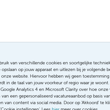
Meest recente vacatures
Meer
ruik van verschillende cookies en soortgelijke technie
e opslaan op jouw apparaat en uitlezen bij je volgende
Assistent infectiepreventie
Sollicitere
Facilitair Coördinator
Over ons
 onze website. Hiervoor hebben wij geen toestemming 
Adviseur (patiënten)voeding met een
Diversiteit
t in de taal van jouw voorkeur of regio waar je woont. 
focus op duurzame voeding
Gedragsco
oogle Analytics 4 en Microsoft Clarity over hoe onze 
Fellow abdominale radiologie
Klacht/fee
n van een gepersonaliseerd vacatureaanbod op basis va
Complimen
 van content via social media. Door op 'Akkoord' te kli
Cookie instellingen'. Lees
hier
meer over cookies.