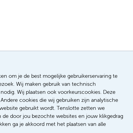
ken om je de best mogelijke gebruikerservaring te
 bezoek. Wij maken gebruik van technisch
n
nodig. Wij plaatsen ook voorkeurscookies. Deze
 & inclusie
Andere cookies die wij gebruiken zijn analytische
de
website gebruikt wordt. Tenslotte zetten we
dback
n de door jou bezochte websites en jouw klikgedrag
t/suggestie
kken ga je akkoord met het plaatsen van alle