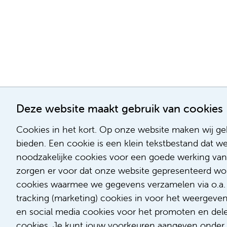
Deze website maakt gebruik van cookies
Cookies in het kort. Op onze website maken wij geb
bieden. Een cookie is een klein tekstbestand dat w
noodzakelijke cookies voor een goede werking van
zorgen er voor dat onze website gepresenteerd word
cookies waarmee we gegevens verzamelen via o.a. G
tracking (marketing) cookies in voor het weergeve
en social media cookies voor het promoten en delen
cookies. Je kunt jouw voorkeuren aangeven onder '