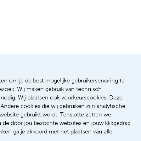
ken om je de best mogelijke gebruikerservaring te
 bezoek. Wij maken gebruik van technisch
n
nodig. Wij plaatsen ook voorkeurscookies. Deze
 & inclusie
Andere cookies die wij gebruiken zijn analytische
de
website gebruikt wordt. Tenslotte zetten we
dback
n de door jou bezochte websites en jouw klikgedrag
t/suggestie
kken ga je akkoord met het plaatsen van alle