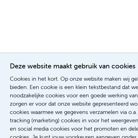
Deze website maakt gebruik van cookies
Cookies in het kort. Op onze website maken wij geb
bieden. Een cookie is een klein tekstbestand dat w
noodzakelijke cookies voor een goede werking van
zorgen er voor dat onze website gepresenteerd word
cookies waarmee we gegevens verzamelen via o.a. G
tracking (marketing) cookies in voor het weergeve
en social media cookies voor het promoten en delen
cookies. Je kunt jouw voorkeuren aangeven onder '