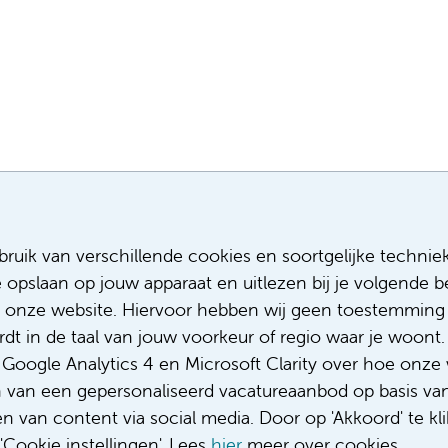
Meest recente vacatures
Meer
ruik van verschillende cookies en soortgelijke technie
e opslaan op jouw apparaat en uitlezen bij je volgende
Facilitair Coördinator
Sollicitere
Adviseur (patiënten)voeding met een
Over ons
 onze website. Hiervoor hebben wij geen toestemming 
focus op duurzame voeding
Diversiteit
t in de taal van jouw voorkeur of regio waar je woont. 
Fellow abdominale radiologie
Gedragsco
oogle Analytics 4 en Microsoft Clarity over hoe onze 
Medisch student polikliniek Urologie
Klacht/fee
n van een gepersonaliseerd vacatureaanbod op basis va
Complimen
 van content via social media. Door op 'Akkoord' te kli
Cookie instellingen'. Lees
hier
meer over cookies.