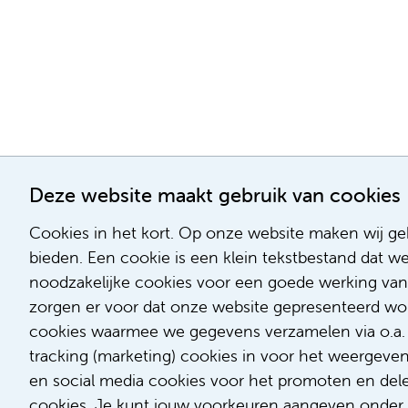
Deze website maakt gebruik van cookies
Cookies in het kort. Op onze website maken wij geb
bieden. Een cookie is een klein tekstbestand dat w
noodzakelijke cookies voor een goede werking van
zorgen er voor dat onze website gepresenteerd word
cookies waarmee we gegevens verzamelen via o.a. G
tracking (marketing) cookies in voor het weergeve
en social media cookies voor het promoten en delen
cookies. Je kunt jouw voorkeuren aangeven onder '