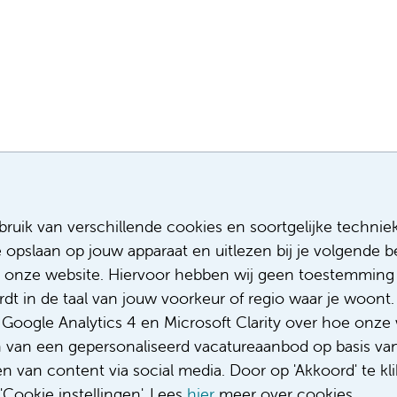
Meest recente vacatures
Meer
ruik van verschillende cookies en soortgelijke technie
e opslaan op jouw apparaat en uitlezen bij je volgende
Assistent infectiepreventie
Sollicitere
Facilitair Coördinator
Over ons
 onze website. Hiervoor hebben wij geen toestemming 
Adviseur (patiënten)voeding met een
Diversiteit
t in de taal van jouw voorkeur of regio waar je woont. 
focus op duurzame voeding
Gedragsco
oogle Analytics 4 en Microsoft Clarity over hoe onze 
Fellow abdominale radiologie
Klacht/fee
n van een gepersonaliseerd vacatureaanbod op basis va
Complimen
 van content via social media. Door op 'Akkoord' te kli
Cookie instellingen'. Lees
hier
meer over cookies.