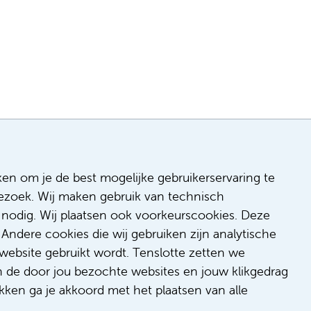
ken om je de best mogelijke gebruikerservaring te
 bezoek. Wij maken gebruik van technisch
n
nodig. Wij plaatsen ook voorkeurscookies. Deze
 & inclusie
Andere cookies die wij gebruiken zijn analytische
de
website gebruikt wordt. Tenslotte zetten we
dback
n de door jou bezochte websites en jouw klikgedrag
t/suggestie
kken ga je akkoord met het plaatsen van alle