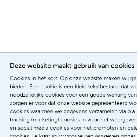
Deze website maakt gebruik van cookies
Cookies in het kort. Op onze website maken wij geb
bieden. Een cookie is een klein tekstbestand dat w
noodzakelijke cookies voor een goede werking van
zorgen er voor dat onze website gepresenteerd word
cookies waarmee we gegevens verzamelen via o.a. G
tracking (marketing) cookies in voor het weergeve
en social media cookies voor het promoten en delen
cookies. Je kunt jouw voorkeuren aangeven onder '