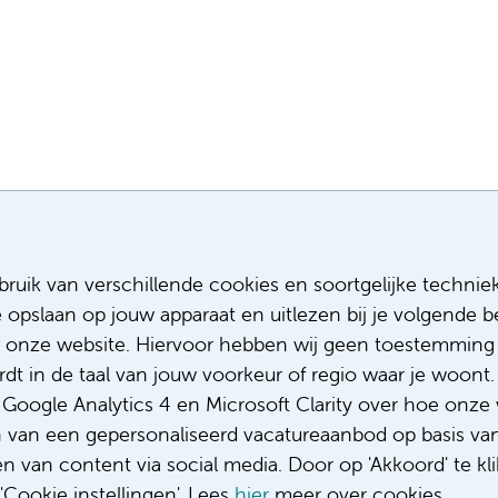
Meest recente vacatures
Meer
ruik van verschillende cookies en soortgelijke technie
e opslaan op jouw apparaat en uitlezen bij je volgende
Assistent infectiepreventie
Sollicitere
Facilitair Coördinator
Over ons
 onze website. Hiervoor hebben wij geen toestemming 
Adviseur (patiënten)voeding met een
Diversiteit
t in de taal van jouw voorkeur of regio waar je woont. 
focus op duurzame voeding
Gedragsco
oogle Analytics 4 en Microsoft Clarity over hoe onze 
Fellow abdominale radiologie
Klacht/fee
n van een gepersonaliseerd vacatureaanbod op basis va
Complimen
 van content via social media. Door op 'Akkoord' te kli
Cookie instellingen'. Lees
hier
meer over cookies.