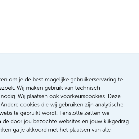
ken om je de best mogelijke gebruikerservaring te
 bezoek. Wij maken gebruik van technisch
n
nodig. Wij plaatsen ook voorkeurscookies. Deze
 & inclusie
Andere cookies die wij gebruiken zijn analytische
de
website gebruikt wordt. Tenslotte zetten we
dback
n de door jou bezochte websites en jouw klikgedrag
t/suggestie
kken ga je akkoord met het plaatsen van alle