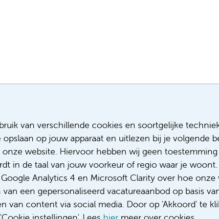
Meest recente vacatures
Meer
ruik van verschillende cookies en soortgelijke technie
e opslaan op jouw apparaat en uitlezen bij je volgende
Assistent infectiepreventie
Sollicitere
Facilitair Coördinator
Over ons
 onze website. Hiervoor hebben wij geen toestemming 
Adviseur (patiënten)voeding met een
Diversiteit
t in de taal van jouw voorkeur of regio waar je woont. 
focus op duurzame voeding
Gedragsco
oogle Analytics 4 en Microsoft Clarity over hoe onze 
Fellow abdominale radiologie
Klacht/fee
n van een gepersonaliseerd vacatureaanbod op basis va
Complimen
 van content via social media. Door op 'Akkoord' te kli
Cookie instellingen'. Lees
hier
meer over cookies.