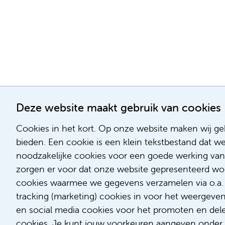
Deze website maakt gebruik van cookies
Cookies in het kort. Op onze website maken wij geb
bieden. Een cookie is een klein tekstbestand dat w
noodzakelijke cookies voor een goede werking van
zorgen er voor dat onze website gepresenteerd word
cookies waarmee we gegevens verzamelen via o.a. G
tracking (marketing) cookies in voor het weergeve
en social media cookies voor het promoten en delen
cookies. Je kunt jouw voorkeuren aangeven onder '