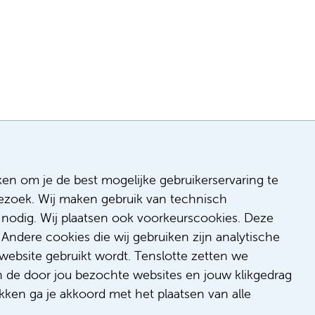
ken om je de best mogelijke gebruikerservaring te
 bezoek. Wij maken gebruik van technisch
n
nodig. Wij plaatsen ook voorkeurscookies. Deze
 & inclusie
Andere cookies die wij gebruiken zijn analytische
de
website gebruikt wordt. Tenslotte zetten we
dback
n de door jou bezochte websites en jouw klikgedrag
t/suggestie
kken ga je akkoord met het plaatsen van alle