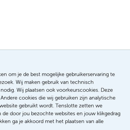
ken om je de best mogelijke gebruikerservaring te
 bezoek. Wij maken gebruik van technisch
n
nodig. Wij plaatsen ook voorkeurscookies. Deze
 & inclusie
Andere cookies die wij gebruiken zijn analytische
de
website gebruikt wordt. Tenslotte zetten we
dback
n de door jou bezochte websites en jouw klikgedrag
t/suggestie
kken ga je akkoord met het plaatsen van alle