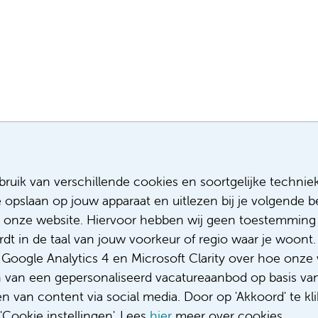
Meest recente vacatures
Meer
ruik van verschillende cookies en soortgelijke technie
e opslaan op jouw apparaat en uitlezen bij je volgende
Assistent infectiepreventie
Sollicitere
Facilitair Coördinator
Over ons
 onze website. Hiervoor hebben wij geen toestemming 
Adviseur (patiënten)voeding met een
Diversiteit
t in de taal van jouw voorkeur of regio waar je woont. 
focus op duurzame voeding
Gedragsco
oogle Analytics 4 en Microsoft Clarity over hoe onze 
Fellow abdominale radiologie
Klacht/fee
n van een gepersonaliseerd vacatureaanbod op basis va
Complimen
 van content via social media. Door op 'Akkoord' te kli
Cookie instellingen'. Lees
hier
meer over cookies.