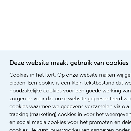
Deze website maakt gebruik van cookies
Cookies in het kort. Op onze website maken wij geb
bieden. Een cookie is een klein tekstbestand dat w
noodzakelijke cookies voor een goede werking van
zorgen er voor dat onze website gepresenteerd word
cookies waarmee we gegevens verzamelen via o.a. G
tracking (marketing) cookies in voor het weergeve
en social media cookies voor het promoten en delen
cookies. Je kunt jouw voorkeuren aangeven onder '