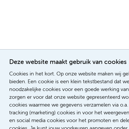
Deze website maakt gebruik van cookies
Cookies in het kort. Op onze website maken wij geb
bieden. Een cookie is een klein tekstbestand dat w
noodzakelijke cookies voor een goede werking van
zorgen er voor dat onze website gepresenteerd word
cookies waarmee we gegevens verzamelen via o.a. G
tracking (marketing) cookies in voor het weergeve
en social media cookies voor het promoten en delen
cookies. Je kunt jouw voorkeuren aangeven onder '