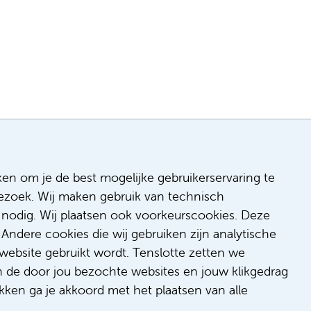
ken om je de best mogelijke gebruikerservaring te
 bezoek. Wij maken gebruik van technisch
n
nodig. Wij plaatsen ook voorkeurscookies. Deze
 & inclusie
Andere cookies die wij gebruiken zijn analytische
de
website gebruikt wordt. Tenslotte zetten we
dback
n de door jou bezochte websites en jouw klikgedrag
t/suggestie
kken ga je akkoord met het plaatsen van alle