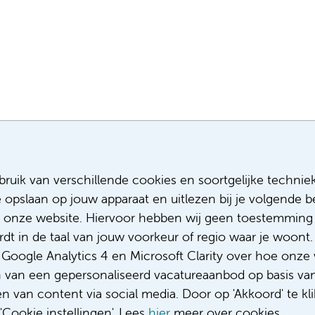
Meest recente vacatures
Meer
ruik van verschillende cookies en soortgelijke technie
e opslaan op jouw apparaat en uitlezen bij je volgende
Assistent infectiepreventie
Sollicitere
Facilitair Coördinator
Over ons
 onze website. Hiervoor hebben wij geen toestemming 
Adviseur (patiënten)voeding met een
Diversiteit
t in de taal van jouw voorkeur of regio waar je woont. 
focus op duurzame voeding
Gedragsco
oogle Analytics 4 en Microsoft Clarity over hoe onze 
Fellow abdominale radiologie
Klacht/fee
n van een gepersonaliseerd vacatureaanbod op basis va
Complimen
 van content via social media. Door op 'Akkoord' te kli
Cookie instellingen'. Lees
hier
meer over cookies.