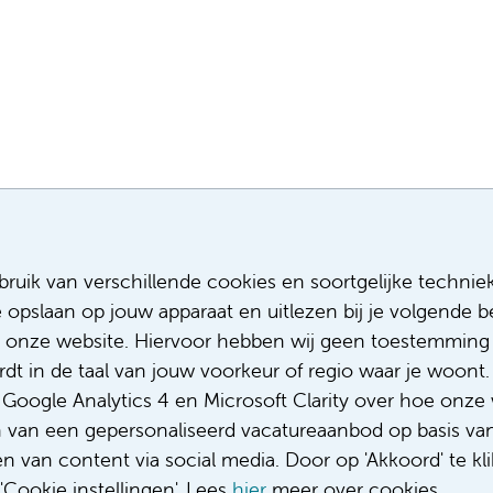
Meest recente vacatures
Meer
ruik van verschillende cookies en soortgelijke technie
e opslaan op jouw apparaat en uitlezen bij je volgende
Facilitair Coördinator
Sollicitere
Adviseur (patiënten)voeding met een
Over ons
 onze website. Hiervoor hebben wij geen toestemming 
focus op duurzame voeding
Diversiteit
t in de taal van jouw voorkeur of regio waar je woont. 
Fellow abdominale radiologie
Gedragsco
oogle Analytics 4 en Microsoft Clarity over hoe onze 
Medisch student polikliniek Urologie
Klacht/fee
n van een gepersonaliseerd vacatureaanbod op basis va
Complimen
 van content via social media. Door op 'Akkoord' te kli
Cookie instellingen'. Lees
hier
meer over cookies.