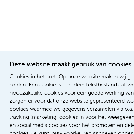
Deze website maakt gebruik van cookies
Cookies in het kort. Op onze website maken wij geb
bieden. Een cookie is een klein tekstbestand dat w
noodzakelijke cookies voor een goede werking van
zorgen er voor dat onze website gepresenteerd word
cookies waarmee we gegevens verzamelen via o.a. G
tracking (marketing) cookies in voor het weergeve
en social media cookies voor het promoten en delen
cookies. Je kunt jouw voorkeuren aangeven onder '