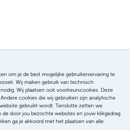
ken om je de best mogelijke gebruikerservaring te
 bezoek. Wij maken gebruik van technisch
n
nodig. Wij plaatsen ook voorkeurscookies. Deze
 & inclusie
Andere cookies die wij gebruiken zijn analytische
de
website gebruikt wordt. Tenslotte zetten we
dback
n de door jou bezochte websites en jouw klikgedrag
t/suggestie
kken ga je akkoord met het plaatsen van alle