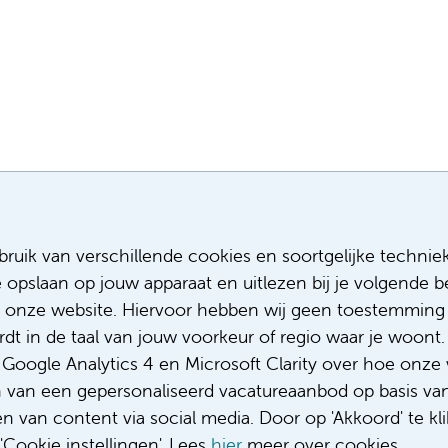
Meest recente vacatures
Meer
ruik van verschillende cookies en soortgelijke technie
e opslaan op jouw apparaat en uitlezen bij je volgende
Assistent infectiepreventie
Sollicitere
Facilitair Coördinator
Over ons
 onze website. Hiervoor hebben wij geen toestemming 
Adviseur (patiënten)voeding met een
Diversiteit
t in de taal van jouw voorkeur of regio waar je woont. 
focus op duurzame voeding
Gedragsco
oogle Analytics 4 en Microsoft Clarity over hoe onze 
Fellow abdominale radiologie
Klacht/fee
n van een gepersonaliseerd vacatureaanbod op basis va
Complimen
 van content via social media. Door op 'Akkoord' te kli
Cookie instellingen'. Lees
hier
meer over cookies.