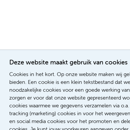
Deze website maakt gebruik van cookies
Cookies in het kort. Op onze website maken wij geb
bieden. Een cookie is een klein tekstbestand dat w
noodzakelijke cookies voor een goede werking van
zorgen er voor dat onze website gepresenteerd word
cookies waarmee we gegevens verzamelen via o.a. G
tracking (marketing) cookies in voor het weergeve
en social media cookies voor het promoten en delen
cookies. Je kunt jouw voorkeuren aangeven onder '