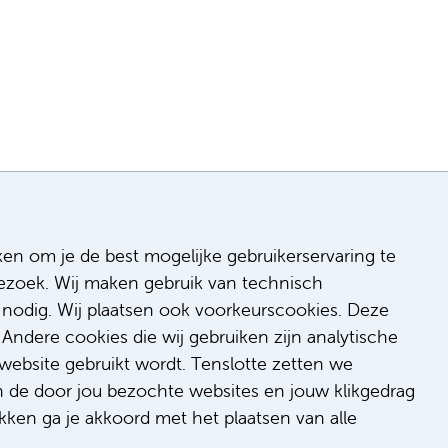
ken om je de best mogelijke gebruikerservaring te
 bezoek. Wij maken gebruik van technisch
n
nodig. Wij plaatsen ook voorkeurscookies. Deze
 & inclusie
Andere cookies die wij gebruiken zijn analytische
de
website gebruikt wordt. Tenslotte zetten we
dback
n de door jou bezochte websites en jouw klikgedrag
t/suggestie
kken ga je akkoord met het plaatsen van alle