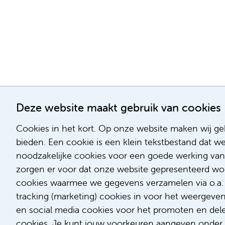
Deze website maakt gebruik van cookies
Cookies in het kort. Op onze website maken wij geb
bieden. Een cookie is een klein tekstbestand dat w
noodzakelijke cookies voor een goede werking van
zorgen er voor dat onze website gepresenteerd word
cookies waarmee we gegevens verzamelen via o.a. G
tracking (marketing) cookies in voor het weergeve
en social media cookies voor het promoten en delen
cookies. Je kunt jouw voorkeuren aangeven onder '