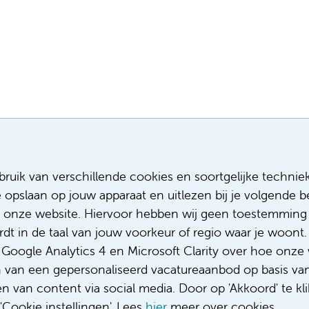
Meest recente vacatures
Meer
ruik van verschillende cookies en soortgelijke technie
e opslaan op jouw apparaat en uitlezen bij je volgende
Assistent infectiepreventie
Sollicitere
Facilitair Coördinator
Over ons
 onze website. Hiervoor hebben wij geen toestemming 
Adviseur (patiënten)voeding met een
Diversiteit
t in de taal van jouw voorkeur of regio waar je woont. 
focus op duurzame voeding
Gedragsco
oogle Analytics 4 en Microsoft Clarity over hoe onze 
Fellow abdominale radiologie
Klacht/fee
n van een gepersonaliseerd vacatureaanbod op basis va
Complimen
 van content via social media. Door op 'Akkoord' te kli
Cookie instellingen'. Lees
hier
meer over cookies.