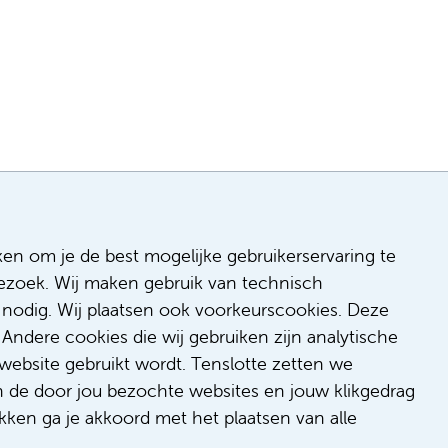
ken om je de best mogelijke gebruikerservaring te
 bezoek. Wij maken gebruik van technisch
n
nodig. Wij plaatsen ook voorkeurscookies. Deze
 & inclusie
Andere cookies die wij gebruiken zijn analytische
de
website gebruikt wordt. Tenslotte zetten we
dback
n de door jou bezochte websites en jouw klikgedrag
t/suggestie
kken ga je akkoord met het plaatsen van alle