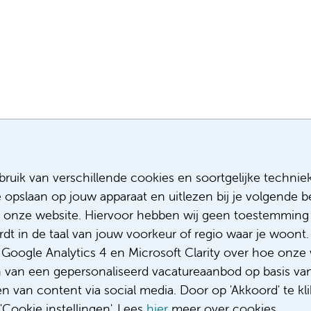
Meest recente vacatures
Meer
ruik van verschillende cookies en soortgelijke technie
e opslaan op jouw apparaat en uitlezen bij je volgende
Assistent infectiepreventie
Sollicitere
Facilitair Coördinator
Over ons
 onze website. Hiervoor hebben wij geen toestemming 
Adviseur (patiënten)voeding met een
Diversiteit
t in de taal van jouw voorkeur of regio waar je woont. 
focus op duurzame voeding
Gedragsco
oogle Analytics 4 en Microsoft Clarity over hoe onze 
Fellow abdominale radiologie
Klacht/fee
n van een gepersonaliseerd vacatureaanbod op basis va
Complimen
 van content via social media. Door op 'Akkoord' te kli
Cookie instellingen'. Lees
hier
meer over cookies.