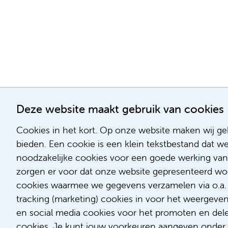
Deze website maakt gebruik van cookies
Cookies in het kort. Op onze website maken wij geb
bieden. Een cookie is een klein tekstbestand dat w
noodzakelijke cookies voor een goede werking van
zorgen er voor dat onze website gepresenteerd word
cookies waarmee we gegevens verzamelen via o.a. G
tracking (marketing) cookies in voor het weergeve
en social media cookies voor het promoten en delen
cookies. Je kunt jouw voorkeuren aangeven onder '