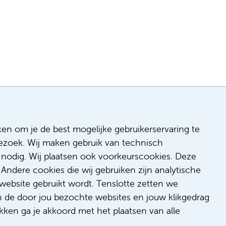
ken om je de best mogelijke gebruikerservaring te
 bezoek. Wij maken gebruik van technisch
n
nodig. Wij plaatsen ook voorkeurscookies. Deze
 & inclusie
Andere cookies die wij gebruiken zijn analytische
de
website gebruikt wordt. Tenslotte zetten we
dback
n de door jou bezochte websites en jouw klikgedrag
t/suggestie
kken ga je akkoord met het plaatsen van alle