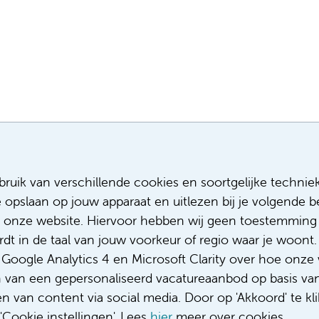
Meest recente vacatures
Meer
ruik van verschillende cookies en soortgelijke technie
e opslaan op jouw apparaat en uitlezen bij je volgende
Assistent infectiepreventie
Sollicitere
Facilitair Coördinator
Over ons
 onze website. Hiervoor hebben wij geen toestemming 
Adviseur (patiënten)voeding met een
Diversiteit
t in de taal van jouw voorkeur of regio waar je woont. 
focus op duurzame voeding
Gedragsco
oogle Analytics 4 en Microsoft Clarity over hoe onze 
Fellow abdominale radiologie
Klacht/fee
n van een gepersonaliseerd vacatureaanbod op basis va
Complimen
 van content via social media. Door op 'Akkoord' te kli
Cookie instellingen'. Lees
hier
meer over cookies.