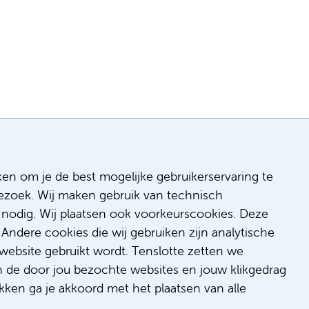
ken om je de best mogelijke gebruikerservaring te
 bezoek. Wij maken gebruik van technisch
n
nodig. Wij plaatsen ook voorkeurscookies. Deze
 & inclusie
Andere cookies die wij gebruiken zijn analytische
de
website gebruikt wordt. Tenslotte zetten we
dback
n de door jou bezochte websites en jouw klikgedrag
t/suggestie
kken ga je akkoord met het plaatsen van alle