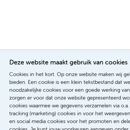
Deze website maakt gebruik van cookies
Cookies in het kort. Op onze website maken wij geb
bieden. Een cookie is een klein tekstbestand dat w
noodzakelijke cookies voor een goede werking van
zorgen er voor dat onze website gepresenteerd word
cookies waarmee we gegevens verzamelen via o.a. G
tracking (marketing) cookies in voor het weergeve
en social media cookies voor het promoten en delen
cookies. Je kunt jouw voorkeuren aangeven onder '